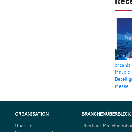
Rec
Turkish
organis
Mal die
Beteili
Messe
ORGANISATION
BRANCHENÜBERBLICK
Über Uns
Überblick Maschinenbau