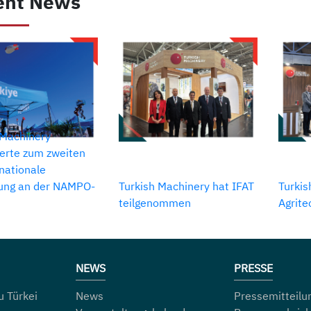
ent News
 Machinery
ierte zum zweiten
 nationale
gung an der NAMPO-
Turkish Machinery hat IFAT
Turkis
teilgenommen
Agrit
NEWS
PRESSE
 Türkei
News
Pressemitteilu