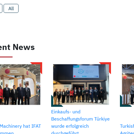
All
ent News
Einkaufs- und
Beschaffungsforum Türkiye
 Machinery hat IFAT
wurde erfolgreich
Turkis
nommen
durchgeführt
Agrit