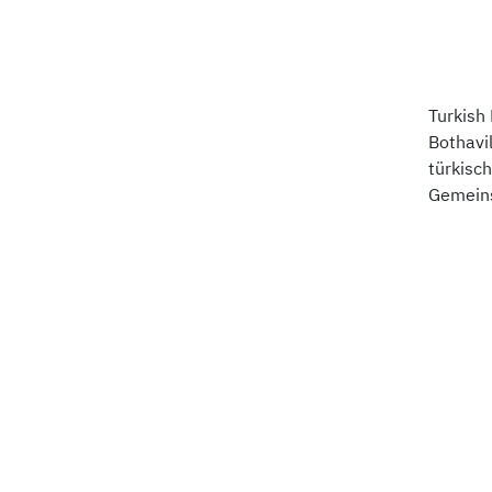
Turkish
Bothavi
türkisc
Gemeins