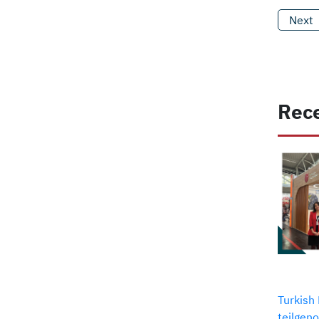
Next
Rec
Turkish
teilge