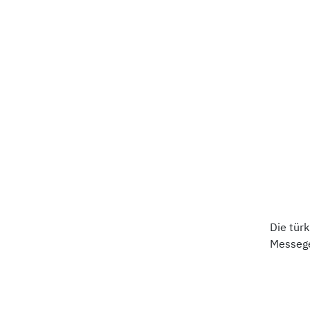
Die tür
Messege