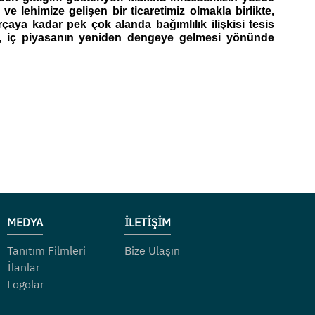
e lehimize gelişen bir ticaretimiz olmakla birlikte, 
aya kadar pek çok alanda bağımlılık ilişkisi tesis 
da, iç piyasanın yeniden dengeye gelmesi yönünde 
MEDYA
İLETİŞİM
Tanıtım Filmleri
Bize Ulaşın
İlanlar
Logolar