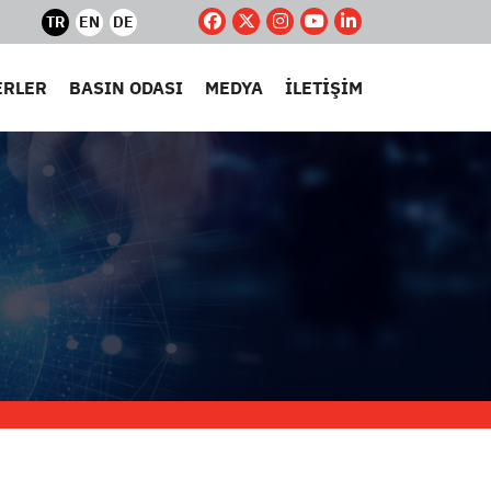
TR
EN
DE
ERLER
BASIN ODASI
MEDYA
İLETİŞİM