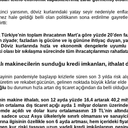
kinci yarısının, döviz kurlarındaki yatay seyir nedeniyle enfla
ez hale geldiği belli olan politikanın sona erdirilme gayret
rtti:
 Türkiye’nin toplam ihracatının Mart’a göre yüzde 20’den faz
n ziyade; fazladan iş gücüne ve iş gününe ihtiyaç duyan, ya
. Döviz kurlarında hızla ve ekonomik dengelerle uyumlu
 olası bir sıkılaşma sürecinde tüm ihracatçılarımızı rahatlat
lı makinecilerin sunduğu kredi imkanları, ithala
ayinin pandemiyle başlayıp krizlerle süren son 3 yılda risk alı
ğlu
 bu durumun hızla artan dış ticaret açığından da belli olduğu
in makine ithalatı, son 12 ayda yüzde 16,4 artarak 40,2 milya
 ortalama dış ticaret açığı ayda 1 milyar doların üzerinde d
de açıldı ve dolar kuru ortalamasının 19 TL’nin altında
 sadece ucuz Asya ülkeleriyle sınırlı olmaması ve sanayicil
rına ilgisinin özellikle son 6 ayda artması, hem içerideki fiy
en kur riski taşıyan uzun vadeli kredi imkânlarının peşinde