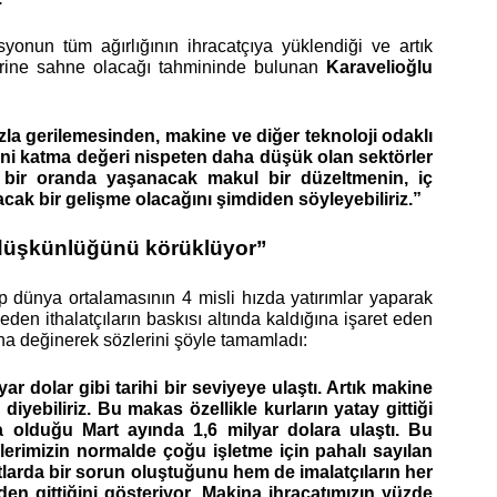
syonun tüm ağırlığının ihracatçıya yüklendiği ve artık 
lerine sahne olacağı tahmininde bulunan
 Karavelioğlu 
la gerilemesinden, makine ve diğer teknoloji odaklı 
ni katma değeri nispeten daha düşük olan sektörler 
 bir oranda yaşanacak makul bir düzeltmenin, iç 
acak bir gelişme olacağını şimdiden söyleyebiliriz.”
t düşkünlüğünü körüklüyor”
p dünya ortalamasının 4 misli hızda yatırımlar yaparak 
kazandığı üretim ve rekabet gücünün, gelinen noktada büyük kârlar elde eden ithalatçıların baskısı altında kaldığına işaret eden 
na değinerek sözlerini şöyle tamamladı:  
r dolar gibi tarihi bir seviyeye ulaştı. Artık makine 
iyebiliriz. Bu makas özellikle kurların yatay gittiği 
 olduğu Mart ayında 1,6 milyar dolara ulaştı. Bu 
erimizin normalde çoğu işletme için pahalı sayılan 
atlarda bir sorun oluştuğunu hem de imalatçıların her 
n gittiğini gösteriyor. Makina ihracatımızın yüzde 