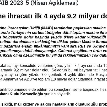
AIB 2023-5 (Nisan Açıklaması)
e ihracatı ilk 4 ayda 9,2 milyar do
ine İhracatçıları Birliği (MAİB) tarafından paylaşılan makine i
unda Türkiye'nin serbest bölgeler dâhil toplam makine ihracat
ı bölgelerde dolar bazında yüzde 8’lere kadar yükseldiği 
aretinin daralmasını beklediğine dikkat çeken Makine İhracat
klı pazarlara erişim imkânlarımızın yanı sıra Rus ve Ukraynal
genellemeye dahil olmayacağız. Giderek çeşitlenen ürün ve t
arikçisi olma özelliğimizle bu yılı da rakiplerimizden çok da
lat sanayi konsolide verilerine göre, yılın ilk 4 ayı sonunda Tü
artarak 9,2 milyar dolar oldu. Sektörün bu yıl bayram tatili ned
 aynı ayına göre yüzde 7,0 geriledi. 4 aylık dönemde Rusya’y
r, Almanya ve ABD’ye toplam 1,8 milyar dolar tutarında ihracat g
 birlik bölümünde elde edilen bu sonuçların, sene başındaki hes
aşkanı Kutlu Karavelioğlu
 şunları söyledi:
işikliği, mali krizler ve salgın hastalıkların oluşturduğu pro