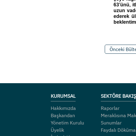
63’ünü, it
uzun vade
ederek ül
beklentim
Önceki Bült
KURUMSAL
SEKTÖRE BAKIŞ
Hakkımızda
Raporlar
Başkandan
Meraklısına Mak
Yönetim Kurulu
Sunumlar
Üyelik
Faydalı Döküma