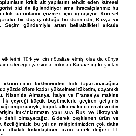
mların kritik alt yapılarını tehdit eden küresel 
isi bizi de ilgilendiriyor ama ihracatçılarımız bu 
nlük sorunlarını çözmek için uğraşıyor. Küresel 
e görülür bir düşüş olduğu bu dönemde, Rusya ve 
 Seçim gündemiyle artan belirsizlikleri arkada 
tkilerini Türkiye için nötralize etmiş olsa da dünya 
vam edeceği uyarısında bulunan 
Karavelioğlu
 şunları 
el ekonominin beklenenden hızlı toparlanacağına 
da yüzde 8’lere kadar yükselmesi tüketim, dayanıklı 
rdu. Nisan'da Almanya, İtalya ve Fransa'ya makine 
 İlk çeyreği küçük büyümelerle geçiren gelişmiş 
ağı öngörüsüyle, birçok ülke makine imalatı ve dış 
 erişim imkânlarımızın yanı sıra Rus ve Ukraynalı 
ye dahil olmayacağız. Giderek çeşitlenen ürün ve 
a özelliğimizle bu yılı da rakiplerimizden çok daha 
ıp, ithalatı kolaylaştıran uzun süreli değerli TL 
.”