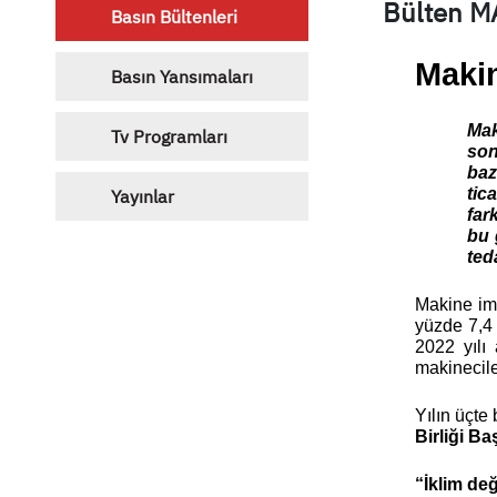
Bülten M
Basın Bültenleri
Makin
Basın Yansımaları
Mak
Tv Programları
son
baz
tic
Yayınlar
far
bu 
ted
Makine ima
yüzde 7,4 
2022 yılı
makinecile
Yılın üçte
Birliği B
“İklim değ