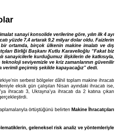
lar  
malat sanayi konsolide verilerine göre, yılın ilk 4 ayı 
ı yüzde 7,4 artarak 9,2 milyar dolar oldu. Faizlerin 
bir ortamda, birçok ülkenin makine imalatı ve dış 
çıları Birliği Başkanı Kutlu Karavelioğlu “Fakat biz 
ı sanayicilerle kurduğumuz ilişkilerin de katkısıyla, 
eknoloji seviyemizle ve kriz zamanlarının güvenilir 
ha verimli geçirmiş şekilde kapayacağız” dedi.
rkiye'nin serbest bölgeler dâhil toplam makine ihracatı 
eniyle eksik gün çalışılan Nisan ayındaki ihracatı ise, 
a ihracatı 3, Ukrayna’ya ihracatı da 2 katına çıkan 
erçekleştirdi.
aplamalarıyla örtüştüğünü belirten 
Makine İhracatçıları 
blematiklerin, geleneksel risk analiz ve yöntemleriyle 