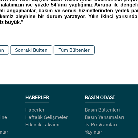
halatımızın ise yüzde 54’ünü yaptığımız Avrupa ile dengeli v
li angajmanlar, bakım ve servis hizmetlerinden yedek parç
kemiz aleyhine bir durum yaratıyor. Yılın ikinci yarısın
iz büyük.”
en
Sonraki Bülten
Tüm Bültenler
HABERLER
BASIN ODASI
Haberler
Basın Bültenleri
ine
Haftalık Gelişmeler
Basın Yansımaları
Etkinlik Takvimi
Tv Programları
nlar
Yayınlar