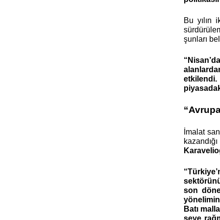
Bu yılın i
sürdürülem
şunları beli
“Nisan’da
alanlarda
etkilendi
piyasadaki
“Avrupa
İmalat san
Karavelio
“Türkiye’n
sektörünün
son dönem
yönelimin
Batı malla
şeye rağm