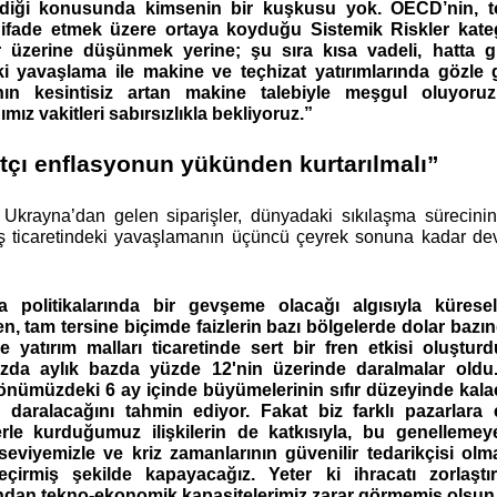
iği konusunda kimsenin bir kuşkusu yok. OECD’nin, toplu
 ifade etmek üzere ortaya koyduğu Sistemik Riskler kategor
 üzerine düşünmek yerine; şu sıra kısa vadeli, hatta gü
i yavaşlama ile makine ve teçhizat yatırımlarında gözl
nın kesintisiz artan makine talebiyle meşgul oluyoruz.
mız vakitleri sabırsızlıkla bekliyoruz.”
tçı enflasyonun yükünden kurtarılmalı” 
krayna’dan gelen siparişler, dünyadaki sıkılaşma sürecinin e
ş ticaretindeki yavaşlamanın üçüncü çeyrek sonuna kadar de
ma politikalarında bir gevşeme olacağı algısıyla küres
n, tam tersine biçimde faizlerin bazı bölgelerde dolar bazın
e yatırım malları ticaretinde sert bir fren etkisi oluştu
ızda aylık bazda yüzde 12'nin üzerinde daralmalar oldu.
 önümüzdeki 6 ay içinde büyümelerinin sıfır düzeyinde kalac
in daralacağını tahmin ediyor. Fakat biz farklı pazarlara
erle kurduğumuz ilişkilerin de katkısıyla, bu genelleme
 seviyemizle ve kriz zamanlarının güvenilir tedarikçisi olm
eçirmiş şekilde kapayacağız. Yeter ki ihracatı zorlaştır
ından tekno-ekonomik kapasitelerimiz zarar görmemiş olsun