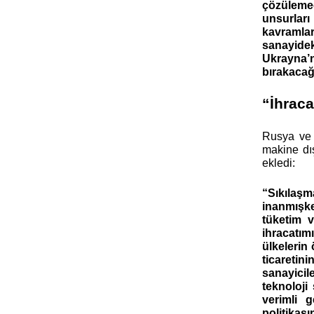
çözülemed
unsurları
kavramlar
sanayidek
Ukrayna’
bırakacağı
“İhraca
Rusya ve U
makine dı
ekledi:
“Sıkılaş
inanmışke
tüketim v
ihracatım
ülkelerin
ticaretin
sanayicil
teknoloji
verimli g
politikas