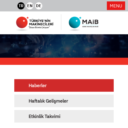
MENU
TR
EN
DE
Haberler
Haftalık Gelişmeler
Etkinlik Takvimi