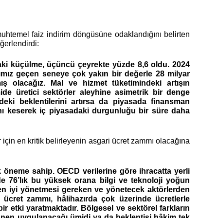
muhtemel faiz indirim döngüsüne odaklandığını belirten
eğerlendirdi:
daki küçülme, üçüncü çeyrekte yüzde 8,6 oldu. 2024
atımız geçen seneye çok yakın bir değerle 28 milyar
ış olacağız. Mal ve hizmet tüketimindeki artışın
de üretici sektörler aleyhine asimetrik bir denge
eki beklentilerini artırsa da piyasada finansman
ını keserek iç piyasadaki durgunluğu bir süre daha
için en kritik belirleyenin asgari ücret zammı olacağına
 öneme sahip. OECD verilerine göre ihracatta yerli
e 76’lık bu yüksek orana bilgi ve teknoloji yoğun
 en iyi yönetmesi gereken ve yönetecek aktörlerden
i ücret zammı, hâlihazırda çok üzerinde ücretlerle
ir etki yaratmaktadır. Bölgesel ve sektörel farkların
yyanen uygulanacağı ümidi ya da beklentisi hâkim tek