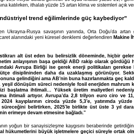
sına katılırken, ithalatı yüzde 15 artan klima ve sistemleri açık 
ndüstriyel trend eğilimlerinde güç kaybediyor”
üren Ukrayna-Rusya savaşının yanında, Orta Doğu'da artan ge
icaret alanındaki yeni küresel denklemi değerlendiren
Makine İh
istikrarı alt üst eden bu belirsizlik döneminde, hiçbir g
netim anlayışının başa geldiği ABD rakip olarak gördüğü
ndaki Avrupa Birliği ise gerek enerji politikaları gerekse
ütçe disiplininden daha da uzaklaşmış görünüyor. Sektöre
onuna gelindiğini ama AB’nin buna hazırlanmakta geç kaldığ
 yeşil dönüşüm süreci nedeniyle fosil enerjiden mahrum ka
krizi başlatma ihtimali… Yüksek üretim maliyetleri nedeni
ma ihtimali artıyor. Avrupa’da 2,8 trilyon euro ciro ve
2024 kayıplarının ciroda yüzde 5,3’e, yatırımda yüzde 
süreceğini belirtirken, 2025’le birlikte üst üste 3 yıl d
inin erimeye devam etmesine bağladı.”
ın yoğun bir sanayisizleşme kaygısını beraberinde getirdiği
al hükumetlerini büyük işletmelere geçici süreyle ortak ol