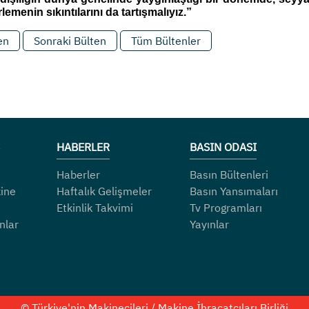
rlemenin sıkıntılarını da tartışmalıyız.”
en
Sonraki Bülten
Tüm Bültenler
HABERLER
BASIN ODASI
Haberler
Basın Bültenleri
ine
Haftalık Gelişmeler
Basın Yansımaları
Etkinlik Takvimi
Tv Programları
nlar
Yayınlar
© Türkiye'nin Makinecileri / Makine İhracatçıları Birliği