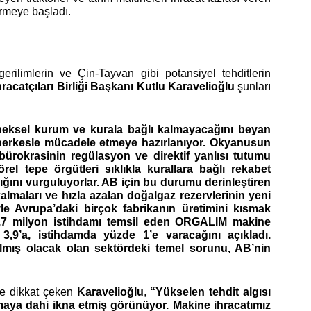
vermeye başladı.
rilimlerin ve Çin-Tayvan gibi potansiyel tehditlerin
racatçıları Birliği Başkanı Kutlu Karavelioğlu
şunları
eleneksel kurum ve kurala bağlı kalmayacağını beyan
 herkesle mücadele etmeye hazırlanıyor. Okyanusun
 bürokrasinin regülasyon ve direktif yanlısı tutumu
l tepe örgütleri sıklıkla kurallara bağlı rekabet
ını vurguluyorlar. AB için bu durumu derinleştiren
lmaları ve hızla azalan doğalgaz rezervlerinin yeni
yle Avrupa’daki birçok fabrikanın üretimini kısmak
 11,7 milyon istihdamı temsil eden ORGALIM makine
3,9’a, istihdamda yüzde 1’e varacağını açıkladı.
aralmış olacak olan sektördeki temel sorunu, AB’nin
ne dikkat çeken
Karavelioğlu
,
“Yükselen tehdit algısı
maya dahi ikna etmiş görünüyor. Makine ihracatımız