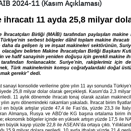
AIB 2024-11 (Kasım Açıklaması)
 ihracatı 11 ayda 25,8 milyar dol
 İhracatçıları Birliği (MAİB) tarafından paylaşılan makine i
Türkiye'nin serbest bölgeler dâhil toplam makine ihracatı
 daha da gelişen iş ve inşaat makineleri sektörünün, Suri
olacağını belirten Makine İhracatçıları Birliği Başkanı Kut
in ve hafif sanayinin yeniden doğuşu için gerekli makine iht
tarafından fonlanacaktır. Suriye’nin, rakiplerimiz için 
ek, Türk makinelerinin komşu coğrafyalardaki doğal üst
amak gerekir” dedi.
 sanayi konsolide verilerine göre yılın 11 ayı sonunda Türkiye'
viyede 25,8 milyar dolar olarak gerçekleşti. Kasım’da 2,3 milya
iledi. 11 aylık dönemde ihracatı tonaj olarak azalan makinecil
 yılın aynı dönemindeki rakamları yakaladı. İhracat birim fiyatla
i en büyük artışlar yüzde 47,4 ile Fas’da, yüzde 23,3 ile İtal
uran Almanya, Rusya ve ABD’de KG başına ortalama birim ihraç
öre; ekonomik bölgeler içinde en yüksek artışın yüzde 17,5 il
en büyük kayıp yüzde 22,8 ile ASEAN’da ortaya çıktı. Yıllıklan
çığı 15,9 milyar dolara geriledi. 10 ayda ithalatı yüzde 21,4 geri