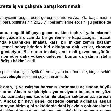
rette iş ve çalışma barışı korunmalı”
sanayicinin asgari ücret görüşmelerine ve Aralık’ta başlaması 
u
, para politikasının 2025 yılı beklentilerine etkisini şu şekilde d
sonra negatif bölgeye geçen makine teçhizat yatırımların
imde yüzde 8 civarında bir gerileme ile kapatacağız. İhrac
ında kapanırken ithalata karşı bir miktar zemin kazanm
 temel sebeplerinden biri olduğuna dair veriler, ekonomi
gösteriyor. Bu süreç imalatçıların mali gevşeme yönünd
nin bir süre daha yüksek gideceği, bunun da yatırım iştah
görüşü hâkim”
dedi.
politikaları için büyük önem taşıyan bu dönemde, birçok sektör 
aravelioğlu
sözlerini şöyle tamamladı:
k oran, iş ve çalışma barışının korunması açısından büyük
 oranı Alman rakipleriyle aynı seviyede bulunan ve yüzd
ında, uzmanlaşmış kadroları ile ulaşan sektörümüz, süreci
tır. Ancak bir nevi genel gösterge olarak algılanan asgar
koruyan bizim gibi sektörlerde dahi işlevinin çok ötesinde b
ıt dışılığın dünya genelinde yaygınlaştığı bir dönemde, se