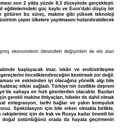
lemesi son 2 yılda yüzde 8,3 düzeyinde gerçekleşti.
end eğilimlerindeki güç kaybı ve Euro’daki düşüş bir
ye götüren bu süreç, makine gibi yüksek teknoloji
düstrinin çeper ülkelere yayılmasını hızlandırabilecek
şmiş ekonomilerin ötesindeki değişimleri de ele alan
kabinde başlayacak imar, iskân ve endüstrileşme
ereçlerini önceliklendireceğini kestirmek zor değil.
laması ve eskisinden iyi olacağına yönelik algı bile
kaldıraç etkisi sağladı. Türkiye’nin özellikle deprem
e’de sahaya en hızlı girenlerden olacaktır. Bazıları
in gerekli makine ihtiyaçları, hibeler de dahil olmak
yal entegrasyon, tarihi bağlar ve yakın komşuluk
yoruz. Spekülasyon için bile erken olmakla birlikte,
n rakiplerimiz için de Irak ve Rusya kadar önemli bir
ki doğal üstünlüğünü orada da hayata geçirmenin