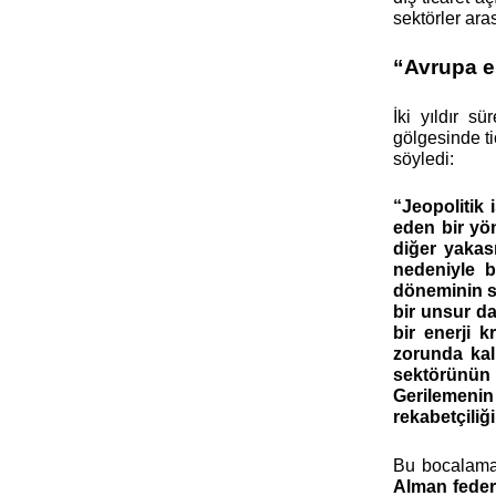
sektörler ara
“Avrupa e
İki yıldır s
gölgesinde t
söyledi:
“Jeopolitik 
eden bir yö
diğer yakası
nedeniyle b
döneminin s
bir unsur da
bir enerji 
zorunda kal
sektörünün 
Gerilemenin 
rekabetçiliğ
Bu bocalaman
Alman feder