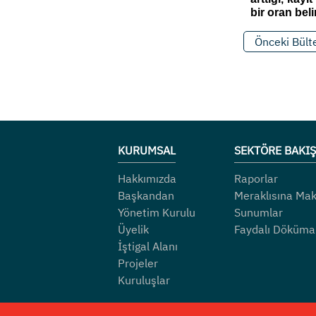
bir oran beli
Önceki Bült
KURUMSAL
SEKTÖRE BAKIŞ
Hakkımızda
Raporlar
Başkandan
Meraklısına Mak
Yönetim Kurulu
Sunumlar
Üyelik
Faydalı Döküma
İştigal Alanı
Projeler
Kuruluşlar