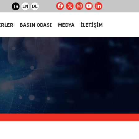
TR
EN
DE
ERLER
BASIN ODASI
MEDYA
İLETİŞİM