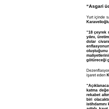
“Asgari üc
Yurt içinde 
Karavelioğl
“18 çeyrek 
yılını, üret
dolar civar
enflasyonun
oluştuğunu 
maliyetleri
götüreceği 
Dezenflasyon 
işaret eden
K
“Açıklanaca
katma değer
rekabet alt
biri olacak
istihdamını 
arttığı, kay