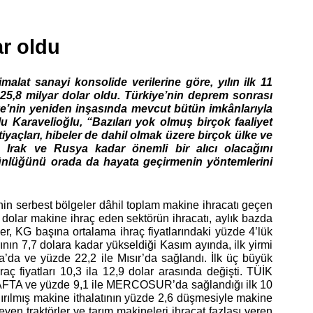
ar oldu
malat sanayi konsolide verilerine göre, yılın ilk 11
 25,8 milyar dolar oldu. Türkiye’nin deprem sonrası
ye’nin yeniden inşasında mevcut bütün imkânlarıyla
lu Karavelioğlu, “Bazıları yok olmuş birçok faaliyet
iyaçları, hibeler de dahil olmak üzere birçok ülke ve
de Irak ve Rusya kadar önemli bir alıcı olacağını
ünlüğünü orada da hayata geçirmenin yöntemlerini
nin serbest bölgeler dâhil toplam makine ihracatı geçen
r dolar makine ihraç eden sektörün ihracatı, aylık bazda
er, KG başına ortalama ihraç fiyatlarındaki yüzde 4’lük
rının 7,7 dolara kadar yükseldiği Kasım ayında, ilk yirmi
ya’da ve yüzde 22,2 ile Mısır’da sağlandı. İlk üç büyük
 fiyatları 10,3 ila 12,9 dolar arasında değişti. TÜİK
e NAFTA ve yüzde 9,1 ile MERCOSUR’da sağlandığı ilk 10
dırılmış makine ithalatının yüzde 2,6 düşmesiyle makine
leyen traktörler ve tarım makineleri ihracat fazlası veren