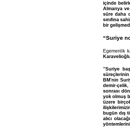
içinde belir
Almanya ve F
süre daha d
sınıfına sah
bir gelişmed
“Suriye n
Egemenlik ka
Karavelioğl
“Suriye baş
süreçlerinin
BM’nin Suriy
demir-çelik,
sonrası döne
yok olmuş bi
üzere birço
ilişkilerimi
bugün dış ti
alıcı olaca
yöntemlerin