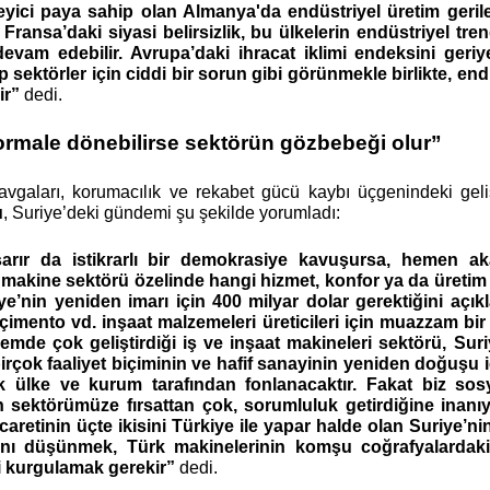
leyici paya sahip olan Almanya'da endüstriyel üretim geri
ransa’daki siyasi belirsizlik, bu ülkelerin endüstriyel tr
evam edebilir. Avrupa’daki ihracat iklimi endeksini geri
ip sektörler için ciddi bir sorun gibi görünmekle birlikte, en
ir”
dedi.
ormale dönebilirse sektörün gözbebeği olur”
vgaları, korumacılık ve rekabet gücü kaybı üçgenindeki geli
u
, Suriye’deki gündemi şu şekilde yorumladı:
arır da istikrarlı bir demokrasiye kavuşursa, hemen a
 makine sektörü özelinde hangi hizmet, konfor ya da üretim g
e’nin yeniden imarı için 400 milyar dolar gerektiğini açık
 çimento vd. inşaat malzemeleri üreticileri için muazzam bir 
mde çok geliştirdiği iş ve inşaat makineleri sektörü, Suriy
rçok faaliyet biçiminin ve hafif sanayinin yeniden doğuşu iç
k ülke ve kurum tarafından fonlanacaktır. Fakat biz sos
zin sektörümüze fırsattan çok, sorumluluk getirdiğine inanı
caretinin üçte ikisini Türkiye ile yapar halde olan Suriye’ni
ğını düşünmek, Türk makinelerinin komşu coğrafyalarda
i kurgulamak gerekir”
dedi.