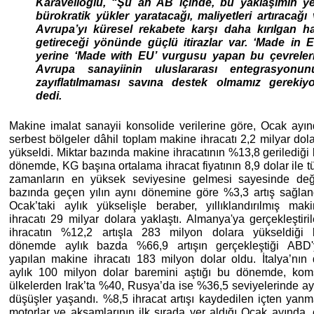
Karavelioğlu, “Şu an AB içinde, bu yaklaşımın ye
bürokratik yükler yaratacağı, maliyetleri artıracağı
Avrupa’yı küresel rekabete karşı daha kırılgan ha
getireceği yönünde güçlü itirazlar var. ‘Made in 
yerine ‘Made with EU’ vurgusu yapan bu çevreleri
Avrupa sanayiinin uluslararası entegrasyonun
zayıflatılmaması savına destek olmamız gerekiyo
dedi.
Makine imalat sanayii konsolide verilerine göre, Ocak ayı
serbest bölgeler dâhil toplam makine ihracatı 2,2 milyar dol
yükseldi. Miktar bazında makine ihracatının %13,8 gerilediği
dönemde, KG başına ortalama ihracat fiyatının 8,9 dolar ile 
zamanların en yüksek seviyesine gelmesi sayesinde değ
bazında geçen yılın aynı dönemine göre %3,3 artış sağlan
Ocak’taki aylık yükselişle beraber, yıllıklandırılmış mak
ihracatı 29 milyar dolara yaklaştı. Almanya'ya gerçekleştiri
ihracatın %12,2 artışla 283 milyon dolara yükseldiği 
dönemde aylık bazda %66,9 artışın gerçekleştiği ABD'
yapılan makine ihracatı 183 milyon dolar oldu. İtalya’nın
aylık 100 milyon dolar baremini aştığı bu dönemde, ko
ülkelerden Irak’ta %40, Rusya’da ise %36,5 seviyelerinde ay
düşüşler yaşandı. %8,5 ihracat artışı kaydedilen içten yanm
motorlar ve aksamlarının ilk sırada yer aldığı Ocak ayında,