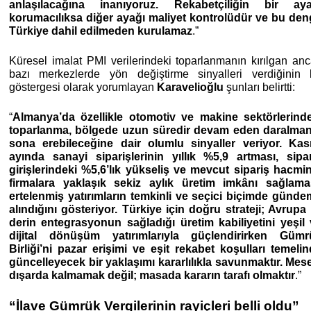
anlaşılacağına inanıyoruz. Rekabetçiliğin bir aya
korumacılıksa diğer ayağı maliyet kontrolüdür ve bu de
Türkiye dahil edilmeden kurulamaz
.”
Küresel imalat PMI verilerindeki toparlanmanın kırılgan an
bazı merkezlerde yön değiştirme sinyalleri verdiğinin 
göstergesi olarak yorumlayan
Karavelioğlu
şunları belirtti:
“
Almanya’da özellikle otomotiv ve makine sektörlerinde
toparlanma, bölgede uzun süredir devam eden daralman
sona erebileceğine dair olumlu sinyaller veriyor. Kas
ayında sanayi siparişlerinin yıllık %5,9 artması, sipa
girişlerindeki %5,6’lık yükseliş ve mevcut sipariş hacmi
firmalara yaklaşık sekiz aylık üretim imkânı sağlamas
ertelenmiş yatırımların temkinli ve seçici biçimde günd
alındığını gösteriyor. Türkiye için doğru strateji; Avrupa 
derin entegrasyonun sağladığı üretim kabiliyetini yeşil
dijital dönüşüm yatırımlarıyla güçlendirirken Gümr
Birliği’ni pazar erişimi ve eşit rekabet koşulları temeli
güncelleyecek bir yaklaşımı kararlılıkla savunmaktır. Mes
dışarda kalmamak değil; masada kararın tarafı olmaktır
.”
“İlave Gümrük Vergilerinin rayiçleri belli oldu”