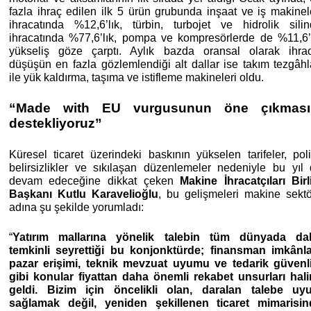
fazla ihraç edilen ilk 5 ürün grubunda inşaat ve iş makinel
ihracatında %12,6’lık, türbin, turbojet ve hidrolik silin
ihracatında %77,6’lık, pompa ve kompresörlerde de %11,6’
yükseliş göze çarptı. Aylık bazda oransal olarak ihra
düşüşün en fazla gözlemlendiği alt dallar ise takım tezgâhl
ile yük kaldırma, taşıma ve istifleme makineleri oldu.
“Made with EU vurgusunun öne çıkması
destekliyoruz”
Küresel ticaret üzerindeki baskının yükselen tarifeler, poli
belirsizlikler ve sıkılaşan düzenlemeler nedeniyle bu yıl
devam edeceğine dikkat çeken
Makine İhracatçıları Birl
Başkanı Kutlu Karavelioğlu
, bu gelişmeleri makine sekt
adına şu şekilde yorumladı:
“
Yatırım mallarına yönelik talebin tüm dünyada da
temkinli seyrettiği bu konjonktürde; finansman imkânla
pazar erişimi, teknik mevzuat uyumu ve tedarik güvenl
gibi konular fiyattan daha önemli rekabet unsurları hal
geldi. Bizim için öncelikli olan, daralan talebe uy
sağlamak değil, yeniden şekillenen ticaret mimarisin