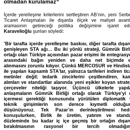
olmadan kurulamaz”
İçerde yerelleşme kriterlerini sertleştiren AB’nin, yeni Serb
Ticaret Anlaşmaları ile dışarda ölçek ve maliyet avant
aramasının getireceği politika değişimine işaret ed
Karavelioğlu
şunları söyledi:
“
Bir tarafta içerde yerelleşme baskısı, diğer tarafta dışa
genişleyen STA ağı… Bu iki yönlü strateji, Gümrük Birl
ortağı olan Türkiye açısından pazar erişimi ile entegras
arasındaki bağın yeniden ve daha net biçimde e
alınmasını zorunlu kılıyor. Çünkü MERCOSUR ve Hindist
ile yapılan kapsamlı STA’lar, yalnızca tarifeleri indiren tic
metinler değil; tedarik zincirlerini çeşitlendiren, k
alımları ve standartlar alanında yeni eşikler koyan strate
çerçeveler niteliği taşıyor. Üçüncü ülkelerle yapıl
anlaşmaların Gümrük Birliği ortağı olarak Türkiye’yi 
içermesi gerektiği konusunda yürütülen diplomatik 
teknik girişimlerin son derece kıymetli olduğu
düşünüyoruz. Tek Pazar’ın derinleştirilmesi hede
konuşulurken, Birlik ile üretim, yatırım ve standa
düzleminde bu kadar iç içe geçmiş bir ortağın dışar
bırakılmasının rasyonel bir tercih olmadığın