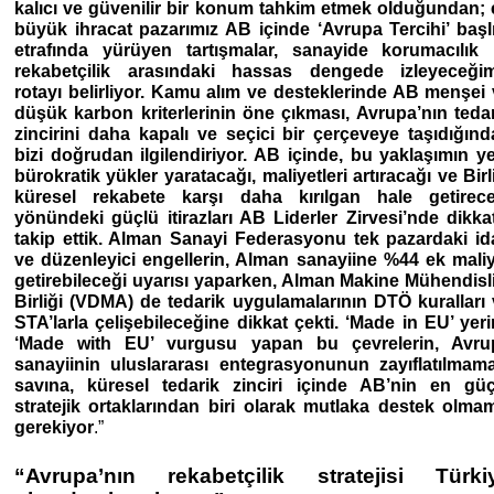
kalıcı ve güvenilir bir konum tahkim etmek olduğundan;
büyük ihracat pazarımız AB içinde ‘Avrupa Tercihi’ başl
etrafında yürüyen tartışmalar, sanayide korumacılık i
rekabetçilik arasındaki hassas dengede izleyeceğim
rotayı belirliyor. Kamu alım ve desteklerinde AB menşei
düşük karbon kriterlerinin öne çıkması, Avrupa’nın teda
zincirini daha kapalı ve seçici bir çerçeveye taşıdığın
bizi doğrudan ilgilendiriyor. AB içinde, bu yaklaşımın y
bürokratik yükler yaratacağı, maliyetleri artıracağı ve Birl
küresel rekabete karşı daha kırılgan hale getirece
yönündeki güçlü itirazları AB Liderler Zirvesi’nde dikka
takip ettik. Alman Sanayi Federasyonu tek pazardaki id
ve düzenleyici engellerin, Alman sanayiine %44 ek mali
getirebileceği uyarısı yaparken, Alman Makine Mühendisl
Birliği (VDMA) de tedarik uygulamalarının DTÖ kuralları
STA’larla çelişebileceğine dikkat çekti. ‘Made in EU’ yer
‘Made with EU’ vurgusu yapan bu çevrelerin, Avru
sanayiinin uluslararası entegrasyonunun zayıflatılmam
savına, küresel tedarik zinciri içinde AB’nin en güç
stratejik ortaklarından biri olarak mutlaka destek olma
gerekiyor
.”
“Avrupa’nın rekabetçilik stratejisi Türki