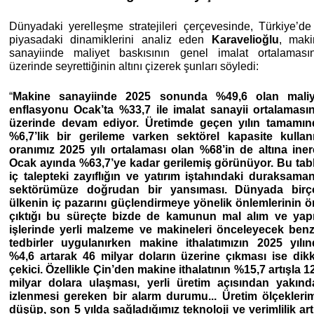
Dünyadaki yerelleşme stratejileri çerçevesinde, Türkiye’de
piyasadaki dinamiklerini analiz eden
Karavelioğlu
, maki
sanayiinde maliyet baskısının genel imalat ortalaması
üzerinde seyrettiğinin altını çizerek şunları söyledi:
“
Makine sanayiinde 2025 sonunda %49,6 olan maliy
enflasyonu Ocak’ta %33,7 ile imalat sanayii ortalaması
üzerinde devam ediyor. Üretimde geçen yılın tamamın
%6,7’lik bir gerileme varken sektörel kapasite kullan
oranımız 2025 yılı ortalaması olan %68’in de altına ine
Ocak ayında %63,7’ye kadar gerilemiş görünüyor. Bu tab
iç talepteki zayıflığın ve yatırım iştahındaki duraksama
sektörümüze doğrudan bir yansıması. Dünyada birç
ülkenin iç pazarını güçlendirmeye yönelik önlemlerinin 
çıktığı bu süreçte bizde de kamunun mal alım ve yap
işlerinde yerli malzeme ve makineleri önceleyecek ben
tedbirler uygulanırken makine ithalatımızın 2025 yılı
%4,6 artarak 46 milyar doların üzerine çıkması ise dik
çekici. Özellikle Çin’den makine ithalatının %15,7 artışla 1
milyar dolara ulaşması, yerli üretim açısından yakınd
izlenmesi gereken bir alarm durumu... Üretim ölçekleri
düşüp, son 5 yılda sağladığımız teknoloji ve verimlilik art