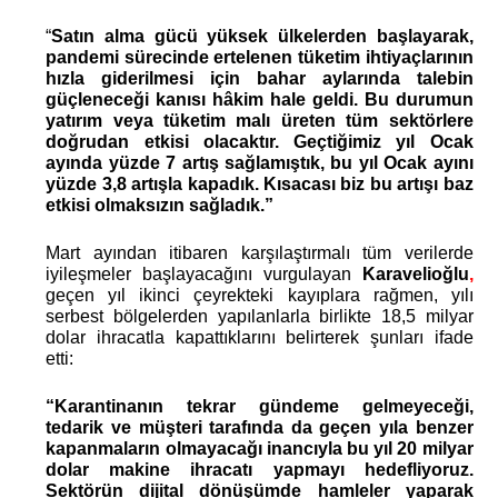
“
Satın alma gücü yüksek ülkelerden başlayarak, 
pandemi sürecinde ertelenen tüketim ihtiyaçlarının 
hızla giderilmesi için bahar aylarında talebin 
güçleneceği kanısı hâkim hale geldi. Bu durumun 
yatırım veya tüketim malı üreten tüm sektörlere 
doğrudan etkisi olacaktır. Geçtiğimiz yıl Ocak 
ayında yüzde 7 artış sağlamıştık, bu yıl Ocak ayını 
yüzde 3,8 artışla kapadık. Kısacası biz bu artışı baz 
etkisi olmaksızın sağladık.” 
Mart ayından itibaren karşılaştırmalı tüm verilerde 
iyileşmeler başlayacağını vurgulayan 
Karavelioğlu
, 
geçen yıl ikinci çeyrekteki kayıplara rağmen, yılı 
serbest bölgelerden yapılanlarla birlikte 18,5 milyar 
dolar ihracatla kapattıklarını belirterek şunları ifade 
etti:
“Karantinanın tekrar gündeme gelmeyeceği, 
tedarik ve müşteri tarafında da geçen yıla benzer 
kapanmaların olmayacağı inancıyla bu yıl 20 milyar 
dolar makine ihracatı yapmayı hedefliyoruz. 
Sektörün dijital dönüşümde hamleler yaparak 