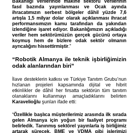
Bakanlığı verilerinde makine sektörü verilerinin 
fasıl bazında yayınlanması ve Ocak ayında 
ihracatımızın serbest bölgeler dâhil yüzde 7,6 
artışla 1,5 milyar dolar olarak açıklanması ihracat 
performansımızın kamu tarafından da yakından 
izlendiğine işaret ediyor. Bakanlığımızın açıkladığı 
veriler hem sektörümüzün gerçek gücünü ortaya 
koymuş hem de bizlere odak sektör olmanın 
ayrıcalığını hissettirmiştir
.”
“Robotik Almanya ile teknik işbirliğimizin 
odak alanlarından biri”
İlave desteklerin katkısı ve Türkiye Tanıtım Grubu’nun 
hızlanan projeleri kapsamında dijital ve hibrit 
etkinlikler de dâhil her fırsatta sektörün tüm tanıtım 
olanaklarını kullanmayı amaçladıklarını belirten 
Karavelioğlu
 şunları ifade etti: 
“
Özellikle başlıca müşterilerimiz arasında ilk sırada 
gelen Almanya için yoğun bir faaliyet programı 
belirledik. Tanınmış sektörel yayınlarla iş birliğimiz 
artarak sürecek. BME ve VDMA gibi işlerimizi 