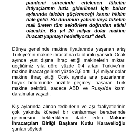
pandemi sürecinde ertelenen tüketim 
ihtiyaçlarının hızla giderilmesi için bahar 
aylarında talebin güçleneceği kanısı hâkim 
hale geldi. Bu durumun yatırım veya tüketim 
malı üreten tüm sektörlere doğrudan etkisi 
olacaktır. Bu yıl 20 milyar dolar makine 
ihracatı yapmayı hedefliyoruz” dedi.
Dünya genelinde makine fiyatlarında yaşanan artış 
Türkiye’nin makine ihracatına da olumlu yansıdı. Ocak 
ayında yurt dışına ihraç ettiği makinelerin miktarı 
geçtiğimiz yıla göre yüzde 0,4 artan Türkiye’nin 
makine ihracat gelirleri yüzde 3,8 arttı. 1,4 milyar dolar 
makine ihraç ettiği Ocak ayında ana pazarlarının 
büyük bölümünde pozitife geçmeyi başaran Türk 
makine sektörü, sadece ABD ve Rusya'da kısmi 
daralmalar yaşadı.
Kış aylarında alınan tedbirlerin ve aşı faaliyetlerinin 
çok yakında küresel bir canlanmayı beraberinde 
getirmesini beklediklerini ifade eden
Makine 
İhracatçıları Birliği Başkanı Kutlu Karavelioğlu 
şunları söyledi.