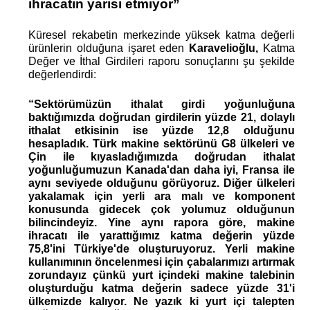
ihracatın yarısı etmiyor”
Küresel rekabetin merkezinde yüksek katma değerli 
ürünlerin olduğuna işaret eden
 Karavelioğlu, 
Katma 
Değer ve İthal Girdileri raporu sonuçlarını şu şekilde 
değerlendirdi:
“Sektörümüzün ithalat girdi yoğunluğuna 
baktığımızda doğrudan girdilerin yüzde 21, dolaylı 
ithalat etkisinin ise yüzde 12,8 olduğunu 
hesapladık. Türk makine sektörünü G8 ülkeleri ve 
Çin ile kıyasladığımızda doğrudan ithalat 
yoğunluğumuzun Kanada'dan daha iyi, Fransa ile 
aynı seviyede olduğunu görüyoruz. Diğer ülkeleri 
yakalamak için yerli ara malı ve komponent 
konusunda gidecek çok yolumuz olduğunun 
bilincindeyiz. Yine aynı rapora göre, makine 
ihracatı ile yarattığımız katma değerin yüzde 
75,8'ini Türkiye'de oluşturuyoruz. Yerli makine 
kullanımının öncelenmesi için çabalarımızı artırmak 
zorundayız çünkü yurt içindeki makine talebinin 
oluşturduğu katma değerin sadece yüzde 31'i 
ülkemizde kalıyor. Ne yazık ki yurt içi talepten 