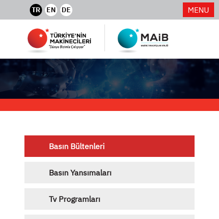
MENU
TR
EN
DE
Basın Bültenleri
Basın Yansımaları
Tv Programları