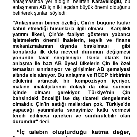
anlaşmasında yer aldığını belirten 
Karavelioğlu,
 bu 
anlaşmanın AB için iki açıdan büyük önemi olduğunu 
belirterek şunları söyledi:
“Anlaşmanın birinci özelliği, Çin’in bugüne kadar 
kabul etmediği hususlarla ilgili olması… Karşılıklı 
yatırım ilkesi, Çin’de faaliyet gösteren yabancı 
işletmelerin önemli ihalelerin, teşvik ve finans 
mekanizmalarının dışında bırakılması  gibi 
konularda ilk defa mevcut durumun değişmesi 
yönünde tavır sergileniyor. İkinci olarak bu 
anlaşma ile bazı AB üyesi ülkelerin Çin ile özel 
temasları sınırlanıyor ve girişimler AB şemsiyesi 
altında ele alınıyor. Bu anlaşma ve RCEP birbirinin 
etkilerini artıracak bir kompozisyon içeriyor, 
makine imalatçılarının dolaylı da olsa sürecin 
içinde olması gerekiyor. Türkiye’nin Çin 
bahsindeki önceliği ise dış ticareti dengelemek 
olmalıdır. Çin’in sattığı mallardan çok, Türkiye’de 
yapacağı yatırımlarla sanayimize katkı vermesi 
tercih edilmesi gereken ve sürdürülebilir olan 
durumdur“ 
dedi.
 “İç talebin oluşturduğu katma değer, 