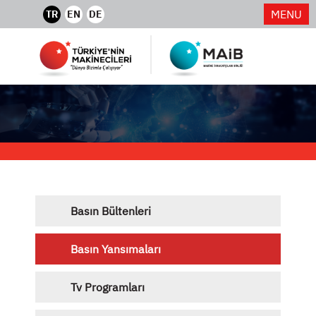
MENU
TR
EN
DE
Basın Bültenleri
Basın Yansımaları
Tv Programları