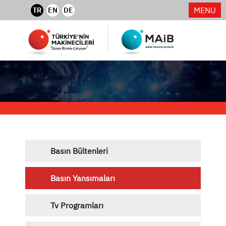
MENU
TR
EN
DE
Basın Bültenleri
Basın Yansımaları
Tv Programları