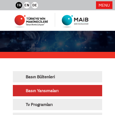
MENU
TR
EN
DE
Basın Bültenleri
Basın Yansımaları
Tv Programları