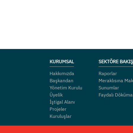
KURUMSAL
SEKTÖRE BAKIŞ
Hakkımızda
Raporlar
Başkandan
Meraklısına Mak
Yönetim Kurulu
Sunumlar
Üyelik
Faydalı Döküma
İştigal Alanı
Projeler
Kuruluşlar