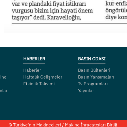
HABERLER
BASIN ODASI
Haberler
Basın Bültenleri
ine
Haftalık Gelişmeler
Basın Yansımaları
Etkinlik Takvimi
Tv Programları
nlar
Yayınlar
© Türkiye'nin Makinecileri / Makine İhracatçıları Birliği