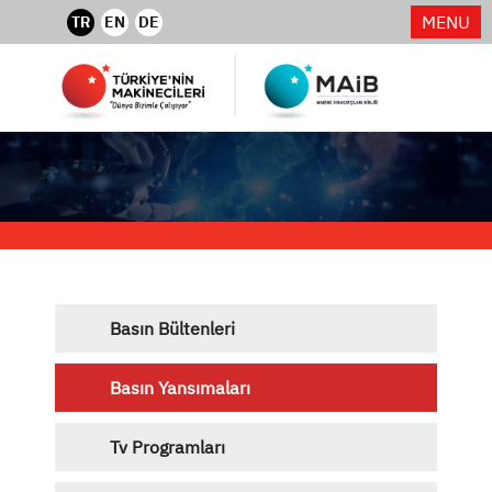
MENU
TR
EN
DE
Basın Bültenleri
Basın Yansımaları
Tv Programları