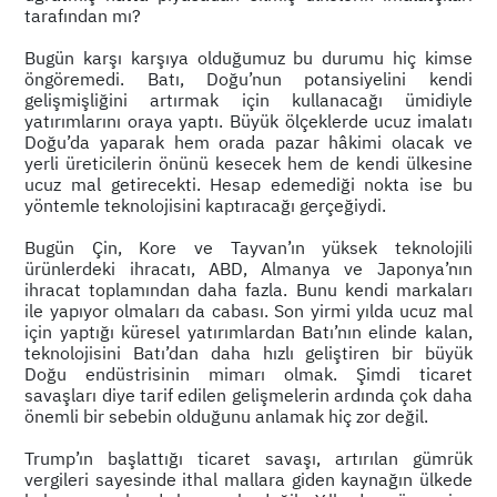
tarafından mı?
Bugün karşı karşıya olduğumuz bu durumu hiç kimse
öngöremedi. Batı, Doğu’nun potansiyelini kendi
gelişmişliğini artırmak için kullanacağı ümidiyle
yatırımlarını oraya yaptı. Büyük ölçeklerde ucuz imalatı
Doğu’da yaparak hem orada pazar hâkimi olacak ve
yerli üreticilerin önünü kesecek hem de kendi ülkesine
ucuz mal getirecekti. Hesap edemediği nokta ise bu
yöntemle teknolojisini kaptıracağı gerçeğiydi.
Bugün Çin, Kore ve Tayvan’ın yüksek teknolojili
ürünlerdeki ihracatı, ABD, Almanya ve Japonya’nın
ihracat toplamından daha fazla. Bunu kendi markaları
ile yapıyor olmaları da cabası. Son yirmi yılda ucuz mal
için yaptığı küresel yatırımlardan Batı’nın elinde kalan,
teknolojisini Batı’dan daha hızlı geliştiren bir büyük
Doğu endüstrisinin mimarı olmak. Şimdi ticaret
savaşları diye tarif edilen gelişmelerin ardında çok daha
önemli bir sebebin olduğunu anlamak hiç zor değil.
Trump’ın başlattığı ticaret savaşı, artırılan gümrük
vergileri sayesinde ithal mallara giden kaynağın ülkede