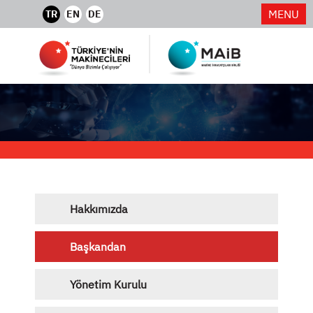
MENU
TR
EN
DE
Hakkımızda
Başkandan
Yönetim Kurulu