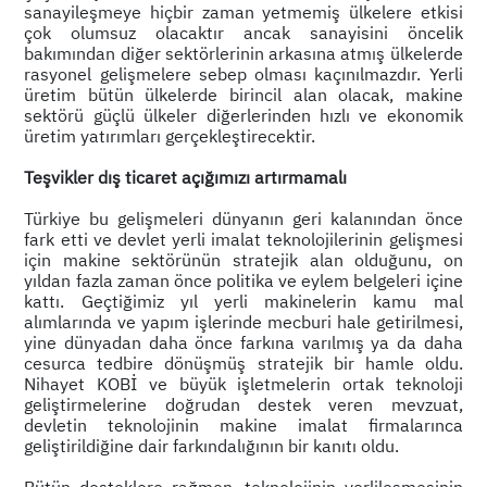
sanayileşmeye hiçbir zaman yetmemiş ülkelere etkisi
çok olumsuz olacaktır ancak sanayisini öncelik
bakımından diğer sektörlerinin arkasına atmış ülkelerde
rasyonel gelişmelere sebep olması kaçınılmazdır. Yerli
üretim bütün ülkelerde birincil alan olacak, makine
sektörü güçlü ülkeler diğerlerinden hızlı ve ekonomik
üretim yatırımları gerçekleştirecektir.
Teşvikler dış ticaret açığımızı artırmamalı
Türkiye bu gelişmeleri dünyanın geri kalanından önce
fark etti ve devlet yerli imalat teknolojilerinin gelişmesi
için makine sektörünün stratejik alan olduğunu, on
yıldan fazla zaman önce politika ve eylem belgeleri içine
kattı. Geçtiğimiz yıl yerli makinelerin kamu mal
alımlarında ve yapım işlerinde mecburi hale getirilmesi,
yine dünyadan daha önce farkına varılmış ya da daha
cesurca tedbire dönüşmüş stratejik bir hamle oldu.
Nihayet KOBİ ve büyük işletmelerin ortak teknoloji
geliştirmelerine doğrudan destek veren mevzuat,
devletin teknolojinin makine imalat firmalarınca
geliştirildiğine dair farkındalığının bir kanıtı oldu.
Bütün desteklere rağmen, teknolojinin yerlileşmesinin