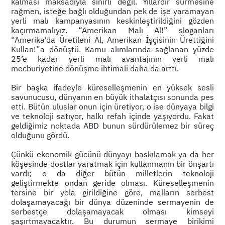
kalması maksadıyla sınırlı değil. Yıllardır sürmesine
rağmen, isteğe bağlı olduğundan pek de işe yaramayan
yerli malı kampanyasının keskinleştirildiğini gözden
kaçırmamalıyız. “Amerikan Malı Al!” sloganları
“Amerika’da Üretileni Al, Amerikan İşçisinin Ürettiğini
Kullan!”a dönüştü. Kamu alımlarında sağlanan yüzde
25’e kadar yerli malı avantajının yerli malı
mecburiyetine dönüşme ihtimali daha da arttı.
Bir başka ifadeyle küreselleşmenin en yüksek sesli
savunucusu, dünyanın en büyük ithalatçısı sonunda pes
etti. Bütün uluslar onun için üretiyor, o ise dünyaya bilgi
ve teknoloji satıyor, halkı refah içinde yaşıyordu. Fakat
geldiğimiz noktada ABD bunun sürdürülemez bir süreç
olduğunu gördü.
Çünkü ekonomik gücünü dünyayı baskılamak ya da her
köşesinde dostlar yaratmak için kullanmanın bir önşartı
vardı; o da diğer bütün milletlerin teknoloji
geliştirmekte ondan geride olması. Küreselleşmenin
tersine bir yola girildiğine göre, malların serbest
dolaşamayacağı bir dünya düzeninde sermayenin de
serbestçe dolaşamayacak olması kimseyi
şaşırtmayacaktır. Bu durumun sermaye birikimi