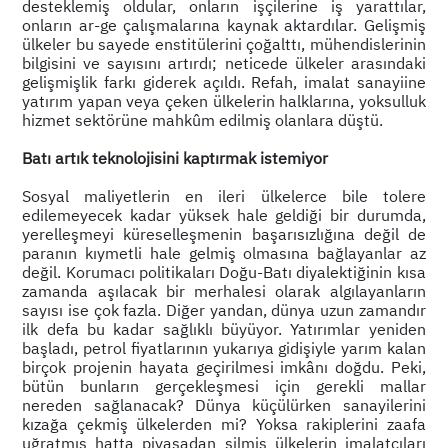
desteklemiş oldular, onların işçilerine iş yarattılar,
onların ar-ge çalışmalarına kaynak aktardılar. Gelişmiş
ülkeler bu sayede enstitülerini çoğalttı, mühendislerinin
bilgisini ve sayısını artırdı; neticede ülkeler arasındaki
gelişmişlik farkı giderek açıldı. Refah, imalat sanayiine
yatırım yapan veya çeken ülkelerin halklarına, yoksulluk
hizmet sektörüne mahkûm edilmiş olanlara düştü.
Batı artık teknolojisini kaptırmak istemiyor
Sosyal maliyetlerin en ileri ülkelerce bile tolere
edilemeyecek kadar yüksek hale geldiği bir durumda,
yerelleşmeyi küreselleşmenin başarısızlığına değil de
paranın kıymetli hale gelmiş olmasına bağlayanlar az
değil. Korumacı politikaları Doğu-Batı diyalektiğinin kısa
zamanda aşılacak bir merhalesi olarak algılayanların
sayısı ise çok fazla. Diğer yandan, dünya uzun zamandır
ilk defa bu kadar sağlıklı büyüyor. Yatırımlar yeniden
başladı, petrol fiyatlarının yukarıya gidişiyle yarım kalan
birçok projenin hayata geçirilmesi imkânı doğdu. Peki,
bütün bunların gerçekleşmesi için gerekli mallar
nereden sağlanacak? Dünya küçülürken sanayilerini
kızağa çekmiş ülkelerden mi? Yoksa rakiplerini zaafa
uğratmış hatta piyasadan silmiş ülkelerin imalatçıları