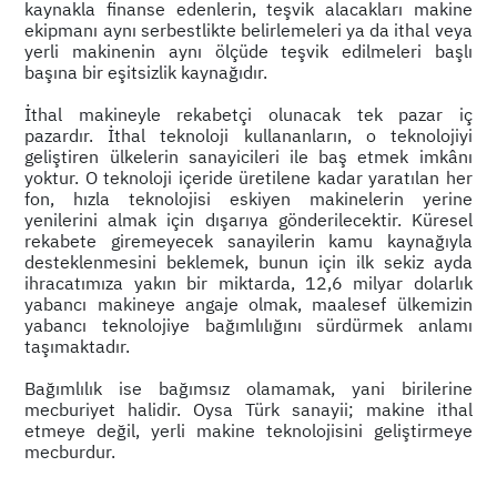
kaynakla finanse edenlerin, teşvik alacakları makine
ekipmanı aynı serbestlikte belirlemeleri ya da ithal veya
yerli makinenin aynı ölçüde teşvik edilmeleri başlı
başına bir eşitsizlik kaynağıdır.
İthal makineyle rekabetçi olunacak tek pazar iç
pazardır. İthal teknoloji kullananların, o teknolojiyi
geliştiren ülkelerin sanayicileri ile baş etmek imkânı
yoktur. O teknoloji içeride üretilene kadar yaratılan her
fon, hızla teknolojisi eskiyen makinelerin yerine
yenilerini almak için dışarıya gönderilecektir. Küresel
rekabete giremeyecek sanayilerin kamu kaynağıyla
desteklenmesini beklemek, bunun için ilk sekiz ayda
ihracatımıza yakın bir miktarda, 12,6 milyar dolarlık
yabancı makineye angaje olmak, maalesef ülkemizin
yabancı teknolojiye bağımlılığını sürdürmek anlamı
taşımaktadır.
Bağımlılık ise bağımsız olamamak, yani birilerine
mecburiyet halidir. Oysa Türk sanayii; makine ithal
etmeye değil, yerli makine teknolojisini geliştirmeye
mecburdur.