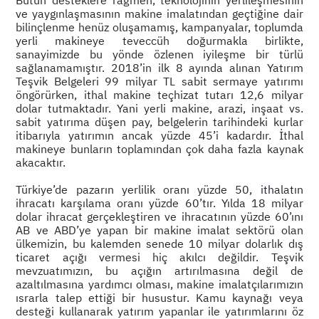
ve yaygınlaşmasının makine imalatından geçtiğine dair
bilinçlenme henüz oluşamamış, kampanyalar, toplumda
yerli makineye teveccüh doğurmakla birlikte,
sanayimizde bu yönde özlenen iyileşme bir türlü
sağlanamamıştır. 2018’in ilk 8 ayında alınan Yatırım
Teşvik Belgeleri 99 milyar TL sabit sermaye yatırımı
öngörürken, ithal makine teçhizat tutarı 12,6 milyar
dolar tutmaktadır. Yani yerli makine, arazi, inşaat vs.
sabit yatırıma düşen pay, belgelerin tarihindeki kurlar
itibarıyla yatırımın ancak yüzde 45’i kadardır. İthal
makineye bunların toplamından çok daha fazla kaynak
akacaktır.
Türkiye’de pazarın yerlilik oranı yüzde 50, ithalatın
ihracatı karşılama oranı yüzde 60’tır. Yılda 18 milyar
dolar ihracat gerçekleştiren ve ihracatının yüzde 60’ını
AB ve ABD’ye yapan bir makine imalat sektörü olan
ülkemizin, bu kalemden senede 10 milyar dolarlık dış
ticaret açığı vermesi hiç akılcı değildir. Teşvik
mevzuatımızın, bu açığın artırılmasına değil de
azaltılmasına yardımcı olması, makine imalatçılarımızın
ısrarla talep ettiği bir husustur. Kamu kaynağı veya
desteği kullanarak yatırım yapanlar ile yatırımlarını öz