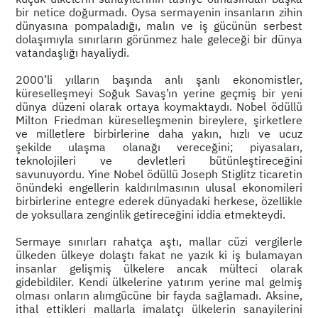
bir netice doğurmadı. Oysa sermayenin insanların zihin
dünyasına pompaladığı, malın ve iş gücünün serbest
dolaşımıyla sınırların görünmez hale geleceği bir dünya
vatandaşlığı hayaliydi.
2000’li yılların başında anlı şanlı ekonomistler,
küreselleşmeyi Soğuk Savaş’ın yerine geçmiş bir yeni
dünya düzeni olarak ortaya koymaktaydı. Nobel ödüllü
Milton Friedman küreselleşmenin bireylere, şirketlere
ve milletlere birbirlerine daha yakın, hızlı ve ucuz
şekilde ulaşma olanağı vereceğini; piyasaları,
teknolojileri ve devletleri bütünleştireceğini
savunuyordu. Yine Nobel ödüllü Joseph Stiglitz ticaretin
önündeki engellerin kaldırılmasının ulusal ekonomileri
birbirlerine entegre ederek dünyadaki herkese, özellikle
de yoksullara zenginlik getireceğini iddia etmekteydi.
Sermaye sınırları rahatça aştı, mallar cüzi vergilerle
ülkeden ülkeye dolaştı fakat ne yazık ki iş bulamayan
insanlar gelişmiş ülkelere ancak mülteci olarak
gidebildiler. Kendi ülkelerine yatırım yerine mal gelmiş
olması onların alımgücüne bir fayda sağlamadı. Aksine,
ithal ettikleri mallarla imalatçı ülkelerin sanayilerini