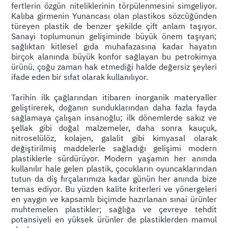
fertlerin özgün niteliklerinin törpülenmesini simgeliyor.
Kalıba girmenin Yunancası olan plastikos sözcüğünden
türeyen plastik de benzer şekilde çift anlam taşıyor.
Sanayi toplumunun gelişiminde büyük önem taşıyan;
sağlıktan kitlesel gıda muhafazasına kadar hayatın
birçok alanında büyük konfor sağlayan bu petrokimya
ürünü, çoğu zaman hak etmediği halde değersiz şeyleri
ifade eden bir sıfat olarak kullanılıyor.
Tarihin ilk çağlarından itibaren inorganik materyaller
geliştirerek, doğanın sunduklarından daha fazla fayda
sağlamaya çalışan insanoğlu; ilk dönemlerde sakız ve
şellak gibi doğal malzemeler, daha sonra kauçuk,
nitroselülöz, kolajen, galalit gibi kimyasal olarak
değiştirilmiş maddelerle sağladığı gelişimi modern
plastiklerle sürdürüyor. Modern yaşamın her anında
kullanılır hale gelen plastik, çocukların oyuncaklarından
tutun da diş fırçalarımıza kadar günün her anında bize
temas ediyor. Bu yüzden kalite kriterleri ve yönergeleri
en yaygın ve kapsamlı biçimde hazırlanan sınai ürünler
muhtemelen plastikler; sağlığa ve çevreye tehdit
potansiyeli en yüksek ürünler de plastiklerden mamul