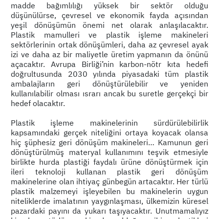
madde bağımlılığı yüksek bir sektör olduğu
düşünülürse, çevresel ve ekonomik fayda açısından
yeşil dönüşümün önemi net olarak anlaşılacaktır.
Plastik mamulleri ve plastik işleme makineleri
sektörlerinin ortak dönüşümleri, daha az çevresel ayak
izi ve daha az bir maliyetle üretim yapmanın da önünü
açacaktır. Avrupa Birliği’nin karbon-nötr kıta hedefi
doğrultusunda 2030 yılında piyasadaki tüm plastik
ambalajların geri dönüştürülebilir ve yeniden
kullanılabilir olması ısrarı ancak bu suretle gerçekçi bir
hedef olacaktır.
Plastik işleme makinelerinin sürdürülebilirlik
kapsamındaki gerçek niteliğini ortaya koyacak olansa
hiç şüphesiz geri dönüşüm makineleri… Kamunun geri
dönüştürülmüş materyal kullanımını teşvik etmesiyle
birlikte hurda plastiği faydalı ürüne dönüştürmek için
ileri teknoloji kullanan plastik geri dönüşüm
makinelerine olan ihtiyaç günbegün artacaktır. Her türlü
plastik malzemeyi işleyebilen bu makinelerin uygun
niteliklerde imalatının yaygınlaşması, ülkemizin küresel
pazardaki payını da yukarı taşıyacaktır. Unutmamalıyız