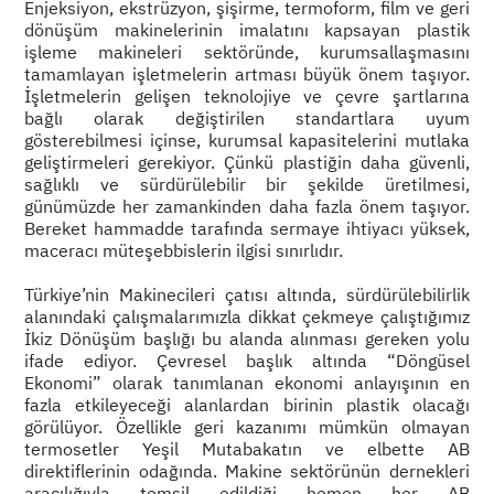
Enjeksiyon, ekstrüzyon, şişirme, termoform, film ve geri
dönüşüm makinelerinin imalatını kapsayan plastik
işleme makineleri sektöründe, kurumsallaşmasını
tamamlayan işletmelerin artması büyük önem taşıyor.
İşletmelerin gelişen teknolojiye ve çevre şartlarına
bağlı olarak değiştirilen standartlara uyum
gösterebilmesi içinse, kurumsal kapasitelerini mutlaka
geliştirmeleri gerekiyor. Çünkü plastiğin daha güvenli,
sağlıklı ve sürdürülebilir bir şekilde üretilmesi,
günümüzde her zamankinden daha fazla önem taşıyor.
Bereket hammadde tarafında sermaye ihtiyacı yüksek,
maceracı müteşebbislerin ilgisi sınırlıdır.
Türkiye’nin Makinecileri çatısı altında, sürdürülebilirlik
alanındaki çalışmalarımızla dikkat çekmeye çalıştığımız
İkiz Dönüşüm başlığı bu alanda alınması gereken yolu
ifade ediyor. Çevresel başlık altında “Döngüsel
Ekonomi” olarak tanımlanan ekonomi anlayışının en
fazla etkileyeceği alanlardan birinin plastik olacağı
görülüyor. Özellikle geri kazanımı mümkün olmayan
termosetler Yeşil Mutabakatın ve elbette AB
direktiflerinin odağında. Makine sektörünün dernekleri
aracılığıyla temsil edildiği hemen her AB