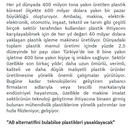
Her yıl dünyada 400 milyon tona yakın üretilen plastik
küresel ölçekte 600 milyar dolara yakın bir pazar
büyüklüğü oluşturuyor. Ambalaj, makina, elektrik-
elektronik, otomotiv, inşaat, tekstil ve tarım gibi çeşitli
birçok sektör tarafından kullanılan plastik ihtiyacını
karşılayabilmek için de her yıl değeri 40 milyar dolara
yaklaşan plastik işleme makinesi üretiliyor. Dünyadaki
toplam plastik mamul üretimi içinde yüzde 2,5
düzeyinde bir payı olan Türkiye'de ise 8 bine yakın
işletme 400 bine yakın kişiye iş imkânı sağlıyor. Sektör
özellikle son birkaç yıldır; daha uzun ömürlü, verimli,
kaliteli ve daha düşük maliyetli plastik ürünler
üretilmesine yönelik önemli çalışmalar yürütüyor.
Bugüne kadar teknolojilerini geliştiren yabancı
firmaların adlarıyla veya tescilli markalarıyla
endüstriyel hayatımıza, özellikle de makine imalat
sektörünün teknoloji geliştirme ihtiyacına binaen girmiş
bulunan mühendislik plastiklerine yönelik yatırımlar ise
hızla filizleniyor, gelişiyor.
“AB alternatifini bulabilse plastikleri yasaklayacak”