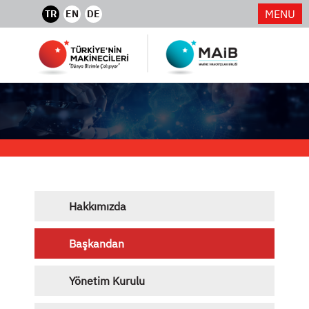
MENU
TR
EN
DE
Hakkımızda
Başkandan
Yönetim Kurulu