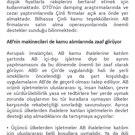
düşük fiyatlarla rakiplerini bertaraf etmek için
kullanmaktadır. DTÖ’nün damping araştırmalarında ve
cezai yaptırımlarında Çinli firmalar açık ara önde yer
almaktadır. Bilhassa Çinli kamu teşekküllerinin AB
firmalarını satın alma operasyonlarında önemli
destekler sunduğu bilinmektedir.
AB’nin makinecileri de kamu alımlarında zaaf görüyor
Avrupalı imalatçılar, AB kamu ihalelerine katılım
şartında AB içi-dışı işletme diye bir ayrım
yapılmamasını da bu dönemde önemli bir zaaf olarak
görüyor. ABD ve Çin’de uygulandığı hali ile yerli
isteklilerin öncelendiği ya da şart koşulduğu
uygulamaların AB’de de geçerli olması talep ediliyor. AB
orijinli işletmelerin uluslararası iş, insan hakları, çevre
ve sürdürülebilirlik yasa ve tedbirlere her yerde uymak
zorunda oluşlarının bu tür kurallara uymayan ülkeler
karşısında rekabetçiliği sınırladığı savunuluyor. Ayrıca
üçüncü ülkelerden ihalelere katılan işletmelerin devlet
desteği alıp almadıklarını da tartışmaya açıyorlar:
• Üçüncü ülkelerden işletmeler AB ihalelerine katılım
için uluslararası belli koşullara uymalıdır. Ya da ikili