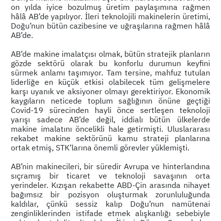
on yılda iyice bozulmuş üretim paylaşımına rağmen
hâlâ AB’de yapılıyor. İleri teknolojili makinelerin üretimi,
Doğu’nun bütün cazibesine ve uğraşılarına rağmen hâlâ
AB’de.
AB’de makine imalatçısı olmak, bütün stratejik planların
gözde sektörü olarak bu konforlu durumun keyfini
sürmek anlamı taşımıyor. Tam tersine, mahfuz tutulan
liderliğe en küçük etkisi olabilecek tüm gelişmelere
karşı uyanık ve aksiyoner olmayı gerektiriyor. Ekonomik
kaygıların neticede toplum sağlığının önüne geçtiği
Covid-19 sürecinden hayli önce sertleşen teknoloji
yarışı sadece AB’de değil, iddialı bütün ülkelerde
makine imalatını öncelikli hale getirmişti. Uluslararası
rekabet makine sektörünü kamu strateji planlarına
ortak etmiş, STK’larına önemli görevler yüklemişti.
AB’nin makinecileri, bir süredir Avrupa ve hinterlandına
sıçramış bir ticaret ve teknoloji savaşının orta
yerindeler. Kızışan rekabette ABD-Çin arasında nihayet
bağımsız bir pozisyon oluşturmak zorunluluğunda
kaldılar, çünkü sessiz kalıp Doğu’nun namütenai
zenginliklerinden istifade etmek alışkanlığı sebebiyle