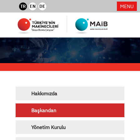
MENU
TR
EN
DE
Hakkımızda
Başkandan
Yönetim Kurulu