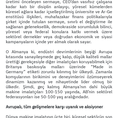
üretimi önceleyen sermaye, CEO’dan vasıfsız çalışana
kadar katı bir disiplin anlayışı, yöresel kümelerden
küresel ağlara kadar içselleştirilmiş üniversite ve Ar-Ge
enstitüsü ilişkileri, muhafazakar finans politikalarıyla
şirket içinde tutulan sermaye, sınırlı el değiştirme ile
sağlanan geleneksellik, demokraside sorumluluk bilinci,
yöresel veya federal konulara katkı vermek üzere
sektörel dernekler veya doğrudan ekonomik ve siyasi
kampanyaların içinde yer almak olarak sayar.
O Almanya ki, endüstri devrimlerinin beşiği Avrupa
kıtasında sanayileşmede geç kalıp, düşük kaliteli mallar
ürettiği gerekçesiyle diğer imalatçıları koruyabilmek için
Britanya baskısıyla malları üzerinde “Made in
Germany” etiketi zorunlu kılınmış bir ülkeydi. Zamanla
komşularının birikimini ve deneyimlerini özümseyerek
dinamizm kazanmış ve nihayetinde lider olmuş bir
ülkedir. Şimdi, geç kalmış Almanya’nın dahi büyük
makine imalatçıları 100-150 yaşında, AB’nin sektörel
federasyonları ise 50-100 yaş aralığındadır.
Avrupalı, tüm gelişmelere karşı uyanık ve aksiyoner
Dünya makine imalatının üçte biri, küresel sektörün son