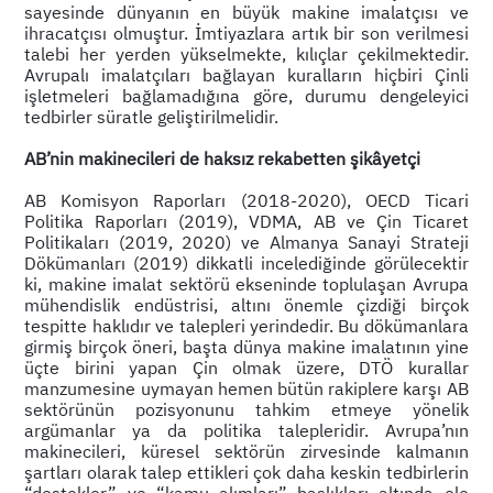
sayesinde dünyanın en büyük makine imalatçısı ve
ihracatçısı olmuştur. İmtiyazlara artık bir son verilmesi
talebi her yerden yükselmekte, kılıçlar çekilmektedir.
Avrupalı imalatçıları bağlayan kuralların hiçbiri Çinli
işletmeleri bağlamadığına göre, durumu dengeleyici
tedbirler süratle geliştirilmelidir.
AB’nin makinecileri de haksız rekabetten şikâyetçi
AB Komisyon Raporları (2018-2020), OECD Ticari
Politika Raporları (2019), VDMA, AB ve Çin Ticaret
Politikaları (2019, 2020) ve Almanya Sanayi Strateji
Dökümanları (2019) dikkatli incelediğinde görülecektir
ki, makine imalat sektörü ekseninde toplulaşan Avrupa
mühendislik endüstrisi, altını önemle çizdiği birçok
tespitte haklıdır ve talepleri yerindedir. Bu dökümanlara
girmiş birçok öneri, başta dünya makine imalatının yine
üçte birini yapan Çin olmak üzere, DTÖ kurallar
manzumesine uymayan hemen bütün rakiplere karşı AB
sektörünün pozisyonunu tahkim etmeye yönelik
argümanlar ya da politika talepleridir. Avrupa’nın
makinecileri, küresel sektörün zirvesinde kalmanın
şartları olarak talep ettikleri çok daha keskin tedbirlerin
“destekler” ve “kamu alımları” başlıkları altında ele