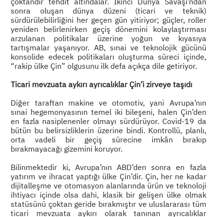
çoktandır tehdit altındalar. İkinci Dünya Savaşı’ndan
sonra oluşan dünya düzeni (ticari ve teknik)
sürdürülebilirliğini her geçen gün yitiriyor; güçler, roller
yeniden belirlenirken geçiş dönemini kolaylaştırması
arzulanan politikalar üzerine yoğun ve kıyasıya
tartışmalar yaşanıyor. AB, sınai ve teknolojik gücünü
konsolide edecek politikaları oluşturma süreci içinde,
“rakip ülke Çin” olgusunu ilk defa açıkça dile getiriyor.
Ticari mevzuata aykırı ayrıcalıklar Çin’i zirveye taşıdı
Diğer taraftan makine ve otomotiv, yani Avrupa’nın
sınai hegemonyasının temel iki bileşeni, halen Çin’den
en fazla nasiplenenler olmayı sürdürüyor. Covid-19 da
bütün bu belirsizliklerin üzerine bindi. Kontrollü, planlı,
orta vadeli bir geçiş sürecine imkân bırakıp
bırakmayacağı gizemini koruyor.
Bilinmektedir ki, Avrupa’nın ABD’den sonra en fazla
yatırım ve ihracat yaptığı ülke Çin’dir. Çin, her ne kadar
dijitalleşme ve otomasyon alanlarında ürün ve teknoloji
ihtiyacı içinde olsa dahi, klasik bir gelişen ülke olmak
statüsünü çoktan geride bırakmıştır ve uluslararası tüm
ticari mevzuata aykırı olarak tanınan ayrıcalıklar