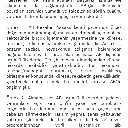
alınmasını da sağlamışlardır. AB-Çin ekseninde
belirtilen sorunlar yumağı ve talepler sektörün bugünü
ve yarını hakkında önemli ipuçları vermektedir:
Örnek 1: AB Rekabet Yasası, kendi pazarında ölçek
değişimlerine (monopol) müsaade etmediği için makine
sektöründe birçok işletmenin yeşermesine ve küresel
rekabetçi kılınmasına imkan sağlamaktadır. Ancak, iç
pazarın sağlığı, inovasyonun gelişmesi bakımından
bugüne kadar iyi bir araç olan bu yasa, AB dışından
üçüncü ülkelerde -Çin gibi mevcut olmadığından küresel
pazarda eşitsizlik yaratmaktadır. Bu bakımdan,
rekabet/monopol durumları, şirket evlilikleri/
birleşmeler konusunda küresel rekabetin gerekliliklerini
gözetecek daha esnek bir model arayışı AB’de
başlamıştır.
Örnek 2: Almanya ve AB üçüncü ülkelerden gelecek
yatırımlara açık iken Çin’in yasal ve bürokratik
engellerle bu durumu kendi ülkesi için güçleştirme
çabaları sürmektedir. Yatırım yapma şansı yakalayan
yabancı işletmeler de bu ülkenin destek ve teşvik
programlarından yerli işletmeler gibi