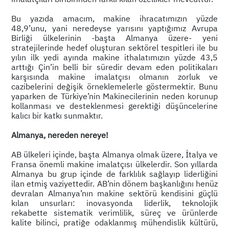
Bu yazıda amacım, makine ihracatımızın yüzde
48,9’unu, yani neredeyse yarısını yaptığımız Avrupa
Birliği ülkelerinin -başta Almanya üzere- yeni
stratejilerinde hedef oluşturan sektörel tespitleri ile bu
yılın ilk yedi ayında makine ithalatımızın yüzde 43,5
arttığı Çin’in belli bir süredir devam eden politikaları
karşısında makine imalatçısı olmanın zorluk ve
cazibelerini değişik örneklemelerle göstermektir. Bunu
yaparken de Türkiye’nin Makinecilerinin neden korunup
kollanması ve desteklenmesi gerektiği düşüncelerine
kalıcı bir katkı sunmaktır.
Almanya, nereden nereye!
AB ülkeleri içinde, başta Almanya olmak üzere, İtalya ve
Fransa önemli makine imalatçısı ülkelerdir. Son yıllarda
Almanya bu grup içinde de farklılık sağlayıp liderliğini
ilan etmiş vaziyettedir. AB’nin dönem başkanlığını henüz
devralan Almanya’nın makine sektörü kendisini güçlü
kılan unsurları: inovasyonda liderlik, teknolojik
rekabette sistematik verimlilik, süreç ve ürünlerde
kalite bilinci, pratiğe odaklanmış mühendislik kültürü,