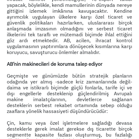
yapacak, böylelikle, kendi mamullerinin dünyada nereye
gittiğini izlemek imkânına kavuşacaktır. Kendine
ayrımcılık uygulayan ülkelere karşı özel ticaret ve
güvenlik politikaları hazırlarken, uluslararası birçok
anlaşmada imzasının olmadığını ve serbest ticaret
ilkelerini tek taraflı ve mütemadi biçimde ihlal ettiğini
göz ardı etmektedir. AB, acilen, ihracat kontrol
uygulamasının yaptırımlara dönüşecek kısımlarına karşı
koruyucu, savuşturucu önlemler almalıdır.
AB’nin makinecileri de koruma talep ediyor
Geçmişte ve günümüzde bütün stratejik planların
odağında yer almış -sadece kriz zamanlarında değil-
daima ve istikrarlı biçimde güçlü fonlarla, tarife içi ve
dışı engellerle desteklenip güçlendirilmiş Avrupalı
makine imalatçılarının, devletlerce sağlanan
desteklerin serbest rekabet ortamında sebep olduğu
zaaflara yönelik hassasiyeti düşündürücüdür:
Çin, kamu veya özel işletmelere sağladığı devasa
desteklerle gerek imalat gerekse dış ticarette birçok
segmentte kapasite fazlası oluşturmuş, bu fazlalığı