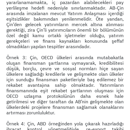
yararlanamamakta, iç pazardan alabilecekleri pay
yerlileşme hedefi nedeniyle sınırlanmaktadır. AB-Çin
arasında imzalanan mevcut Yatırım Anlaşması içerdiği
eşitsizlikler bakımından yenilenmelidir. Öte yandan,
Çin’den gelecek yatırımların mercek altına alınması
gerektiği, zira Çin’li yatırımcıların önemli bir bölümünün
özel değil kamu ortaklı işletmeler olduğu, yatırım
gerekçeleri ve finans kaynakları konusunda şeffaf
olmadıkları yapılan tespitler arasındadır.
Örnek 3: Çin, OECD ülkeleri arasında mutabakatla
oluşan finansman şartlarına uymayarak, kredibilitesi
düşük, borçlu, çevre ve sosyal normları hiçe sayan
ülkelere sağladığı kredilerle ve gelişmekte olan ülkeler
için sunduğu finansman paketleriyle baş edilemez bir
rekabet avantajına sahip olmaktadır. Yatırımların
finansmanında eşit rekabet şartlarının oluşması için
OECD uzlaşma protokolünün daha esnek hale
getirilmesi ve diğer taraftan da AB’nin gelişmekte olan
ülkelerdeki projelere finansman sağlamak olanaklarını
artırması zorunluluktur.
Örnek 4: Çin, ABD örneğinden yola çıkarak hazırladığı
ihracat kontrol yönetmeliğiyle, re-export takibi