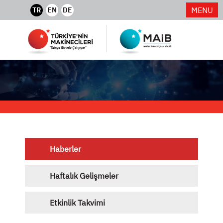
MENU
TR
EN
DE
Haberler
Haftalık Gelişmeler
Etkinlik Takvimi