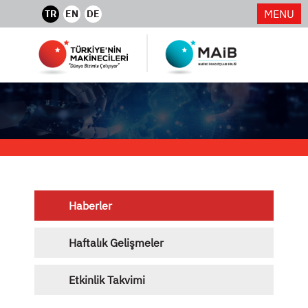
MENU
TR
EN
DE
Haberler
Haftalık Gelişmeler
Etkinlik Takvimi