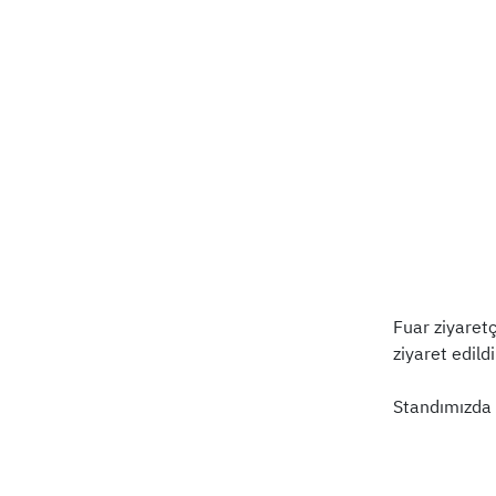
Fuar ziyaret
ziyaret edild
Standımızda z