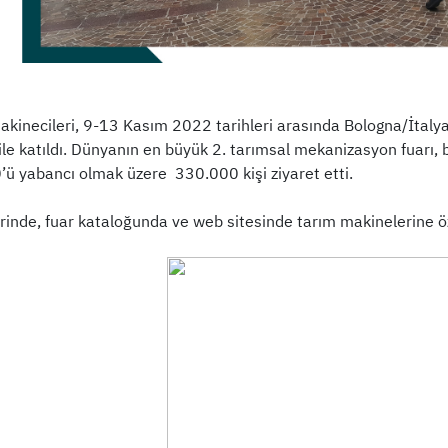
Makinecileri, 9-13 Kasım 2022 tarihleri arasında Bologna/İtaly
e katıldı. Dünyanın en büyük 2. tarımsal mekanizasyon fuarı, bu 
’ü yabancı olmak üzere 330.000 kişi ziyaret etti.
erinde, fuar kataloğunda ve web sitesinde tarım makinelerine öz