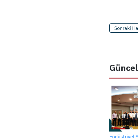
Sonraki H
Güncel
Endüstriyel 