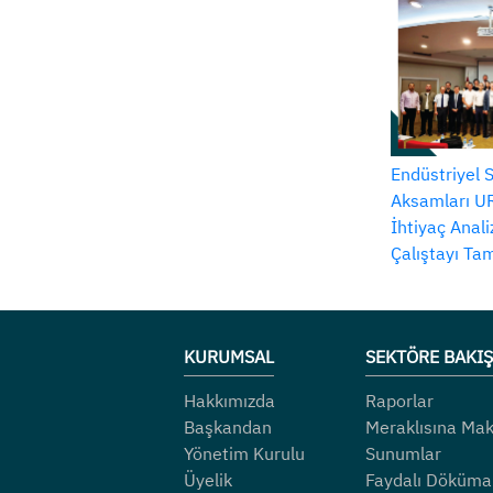
Endüstriyel 
Aksamları UR
İhtiyaç Anal
Çalıştayı T
KURUMSAL
SEKTÖRE BAKIŞ
Hakkımızda
Raporlar
Başkandan
Meraklısına Mak
Yönetim Kurulu
Sunumlar
Üyelik
Faydalı Döküma