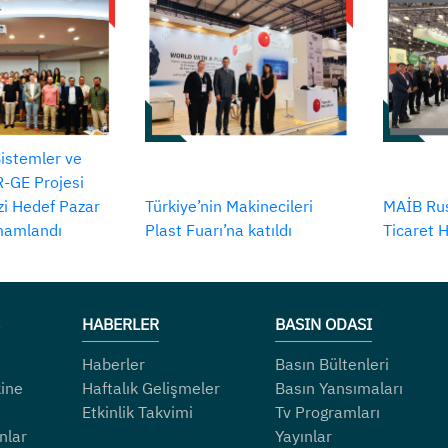
Sistemler ve
-GE Projesi
izi Hedef Pazar
Türkiye’nin Makinecileri
MAİB Rus
amamlandı
Plast Fuarı’na katıldı
Ticaret 
HABERLER
BASIN ODASI
Haberler
Basın Bültenleri
ine
Haftalık Gelişmeler
Basın Yansımaları
Etkinlik Takvimi
Tv Programları
nlar
Yayınlar