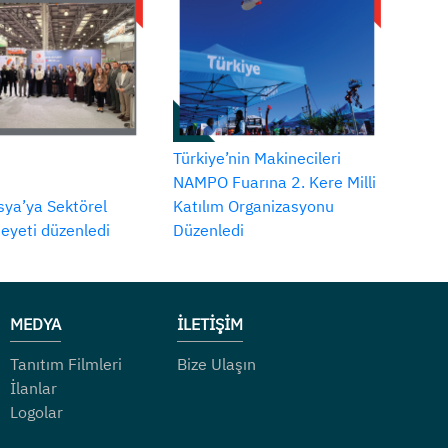
Türkiye’nin Makinecileri
NAMPO Fuarına 2. Kere Milli
ya’ya Sektörel
Katılım Organizasyonu
Heyeti düzenledi
Düzenledi
MEDYA
İLETİŞİM
Tanıtım Filmleri
Bize Ulaşın
İlanlar
Logolar