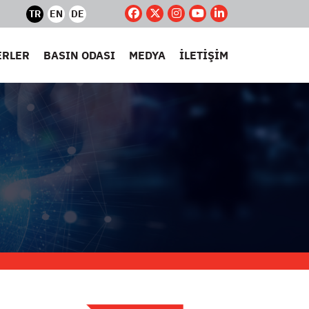
TR
EN
DE
ERLER
BASIN ODASI
MEDYA
İLETİŞİM