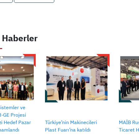
 Haberler
Sistemler ve
-GE Projesi
izi Hedef Pazar
Türkiye’nin Makinecileri
MAİB Rus
amamlandı
Plast Fuarı’na katıldı
Ticaret 