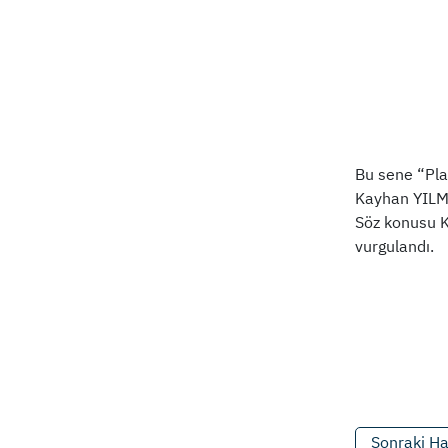
Bu sene “Pla
Kayhan YILMA
Söz konusu Ko
vurgulandı.
Sonraki H