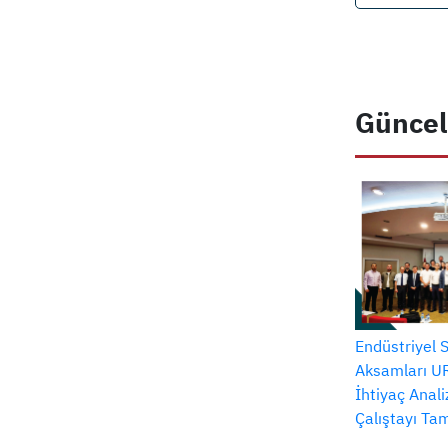
Güncel
Endüstriyel 
Aksamları UR
İhtiyaç Anal
Çalıştayı T