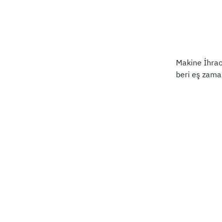
Makine İhraca
beri eş zaman