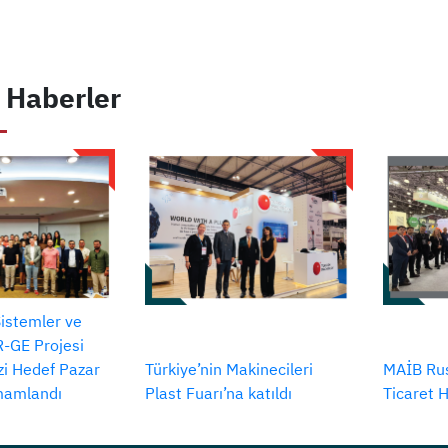
 Haberler
Sistemler ve
-GE Projesi
izi Hedef Pazar
Türkiye’nin Makinecileri
MAİB Rus
amamlandı
Plast Fuarı’na katıldı
Ticaret 