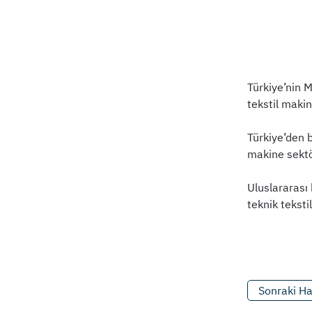
Türkiye’nin 
tekstil makin
Türkiye’den b
makine sektör
Uluslararası 
teknik teksti
Sonraki H