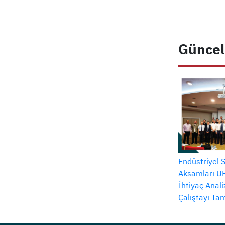
Güncel
Endüstriyel 
Aksamları UR
İhtiyaç Anal
Çalıştayı T