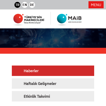
MENU
TR
EN
DE
Haberler
Haftalık Gelişmeler
Etkinlik Takvimi