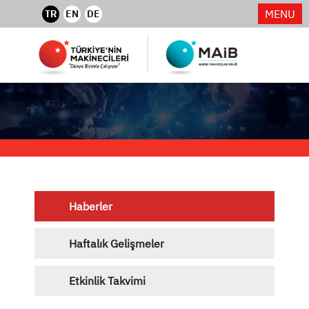
MENU
TR
EN
DE
Haberler
Haftalık Gelişmeler
Etkinlik Takvimi