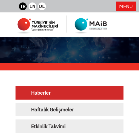
MENU
TR
EN
DE
Haberler
Haftalık Gelişmeler
Etkinlik Takvimi