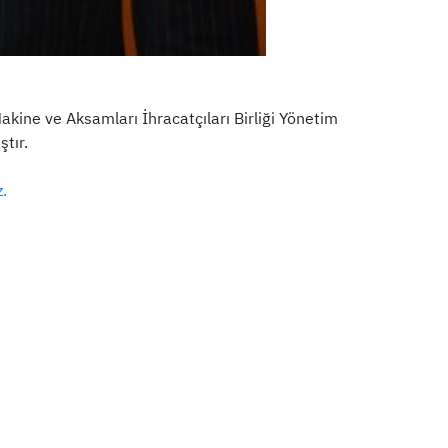
kine ve Aksamları İhracatçıları Birliği Yönetim
tır.
z.