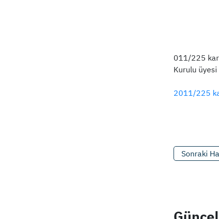
011/225 kara
Kurulu üyesi
2011/225 kara
Sonraki H
Güncel