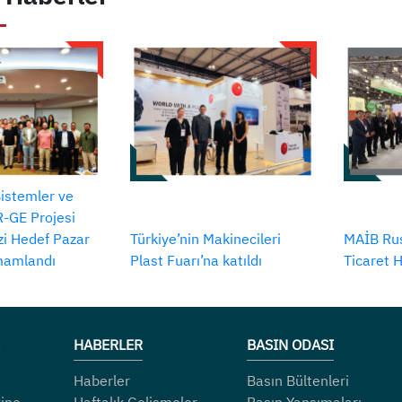
Sistemler ve
-GE Projesi
izi Hedef Pazar
Türkiye’nin Makinecileri
MAİB Rus
amamlandı
Plast Fuarı’na katıldı
Ticaret 
HABERLER
BASIN ODASI
Haberler
Basın Bültenleri
ine
Haftalık Gelişmeler
Basın Yansımaları