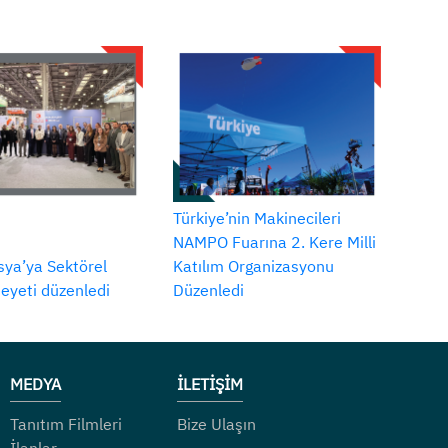
Türkiye’nin Makinecileri
NAMPO Fuarına 2. Kere Milli
ya’ya Sektörel
Katılım Organizasyonu
Heyeti düzenledi
Düzenledi
MEDYA
İLETİŞİM
Tanıtım Filmleri
Bize Ulaşın
İlanlar