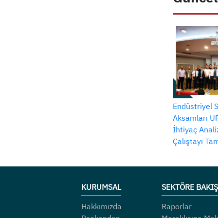
Endüstriyel 
Aksamları UR
İhtiyaç Anal
Çalıştayı T
KURUMSAL
SEKTÖRE BAKIŞ
Hakkımızda
Raporlar
Başkandan
Meraklısına Mak