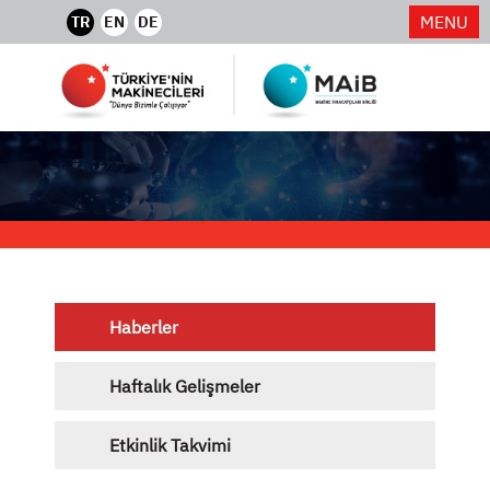
MENU
TR
EN
DE
Haberler
Haftalık Gelişmeler
Etkinlik Takvimi