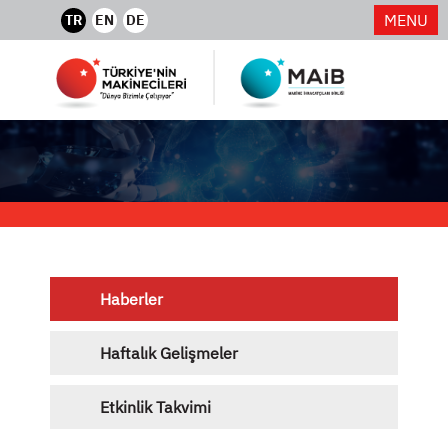
MENU
TR
EN
DE
Haberler
Haftalık Gelişmeler
Etkinlik Takvimi