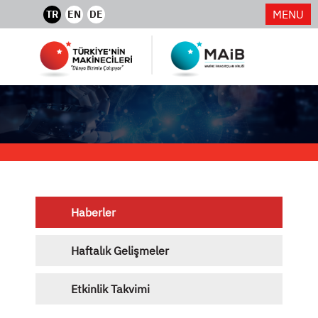
MENU
TR
EN
DE
Haberler
Haftalık Gelişmeler
Etkinlik Takvimi