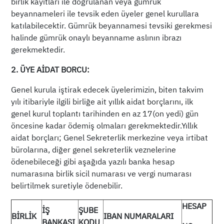
birlik kayıtları ile doğrulanan veya gümrük
beyannameleri ile tevsik eden üyeler genel kurullara
katılabilecektir. Gümrük beyannamesi tevsiki gerekmesi
halinde gümrük onaylı beyanname aslının ibrazı
gerekmektedir.
2. ÜYE AİDAT BORCU:
Genel kurula iştirak edecek üyelerimizin, biten takvim
yılı itibariyle ilgili birliğe ait yıllık aidat borçlarını, ilk
genel kurul toplantı tarihinden en az 17(on yedi) gün
öncesine kadar ödemiş olmaları gerekmektedir.Yıllık
aidat borçları; Genel Sekreterlik merkezine veya irtibat
bürolarına, diğer genel sekreterlik veznelerine
ödenebileceği gibi aşağıda yazılı banka hesap
numarasına birlik sicil numarası ve vergi numarası
belirtilmek suretiyle ödenebilir.
HESAP
İŞ
ŞUBE
BİRLİK
IBAN NUMARALARI
BANKASI
KODU