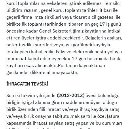
kurul toplantılarına vekaleten iştirak edilemez. Temsilci
Bildirim Yazısını, genel kurul toplantı tarihleri itibarı ile
geçerli firma imza sirküleri veya ticaret sicil gazetesi ile
birlikte ilk toplantı tarihinden itibaren en geç 17 iş günü
öncesine kadar Genel Sekreterliğimiz kayıtlarına intikal
ettiren üyeler iştirak edebileceklerdir. Belgelerin asılları,
noter tasdikli suretleri veya aslı görülmek kaydıyla
fotokopileri kabul edilir. Faks ve elektronik posta yoluyla
müracaat kabul edilmeyecektir.17 gün hesabında birlik
kayıtları esas alınacaktır.Postadan kaynaklanan
gecikmeler dikkate alınmayacaktır.
İHRACATIN TEVSİKİ
Son iki takvim yılı içinde
(2012-2013)
üyesi bulunduğu
birliğin iştigal alanına giren maddelerdenüyesi olduğu
birlik üzerinden fiili ihracat ve/veya ihraç kaydıyla satış
ve/veya birlik onayına tabitutulmak şartı ile özel fatura
kapsamında ihracat sayılan satış yapan ve bu durumları