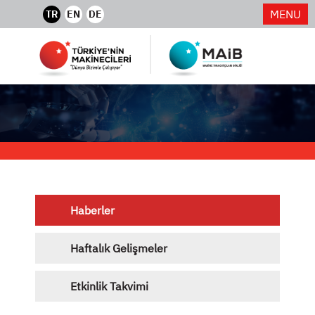
MENU
TR
EN
DE
Haberler
Haftalık Gelişmeler
Etkinlik Takvimi