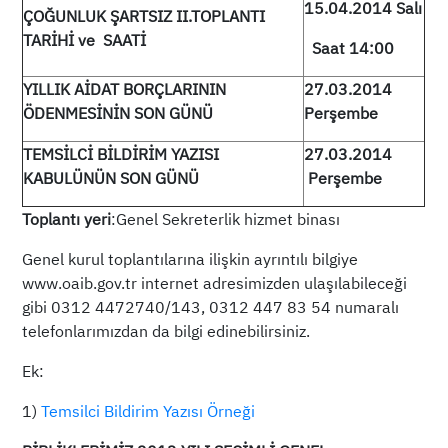
15.04.2014 Salı
ÇOĞUNLUK ŞARTSIZ II.TOPLANTI
TARİHİ ve SAATİ
Saat 14:00
YILLIK AİDAT BORÇLARININ
27.03.2014
ÖDENMESİNİN SON GÜNÜ
Perşembe
TEMSİLCİ BİLDİRİM YAZISI
27.03.2014
KABULÜNÜN SON GÜNÜ
Perşembe
Toplantı yeri
:Genel Sekreterlik hizmet binası
Genel kurul toplantılarına ilişkin ayrıntılı bilgiye
www.oaib.gov.tr internet adresimizden ulaşılabileceği
gibi 0312 4472740/143, 0312 447 83 54 numaralı
telefonlarımızdan da bilgi edinebilirsiniz.
Ek:
1)
Temsilci Bildirim Yazısı Örneği