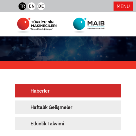
MENU
TR
EN
DE
Haberler
Haftalık Gelişmeler
Etkinlik Takvimi