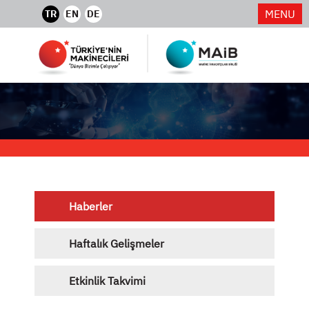
MENU
TR
EN
DE
Haberler
Haftalık Gelişmeler
Etkinlik Takvimi