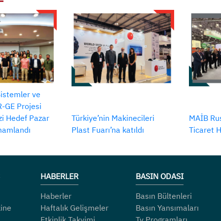
Sistemler ve
-GE Projesi
izi Hedef Pazar
Türkiye’nin Makinecileri
MAİB Rus
amamlandı
Plast Fuarı’na katıldı
Ticaret 
HABERLER
BASIN ODASI
Haberler
Basın Bültenleri
ine
Haftalık Gelişmeler
Basın Yansımaları
Etkinlik Takvimi
Tv Programları