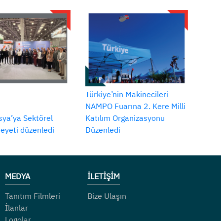
Türkiye’nin Makinecileri
NAMPO Fuarına 2. Kere Milli
ya’ya Sektörel
Katılım Organizasyonu
Heyeti düzenledi
Düzenledi
MEDYA
İLETİŞİM
Tanıtım Filmleri
Bize Ulaşın
İlanlar
Logolar