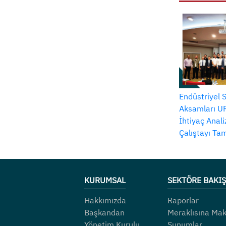
Endüstriyel 
Aksamları UR
İhtiyaç Anal
Çalıştayı T
KURUMSAL
SEKTÖRE BAKIŞ
Hakkımızda
Raporlar
Başkandan
Meraklısına Mak
Yönetim Kurulu
Sunumlar