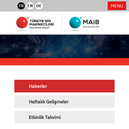
MENU
TR
EN
DE
Haberler
Haftalık Gelişmeler
Etkinlik Takvimi