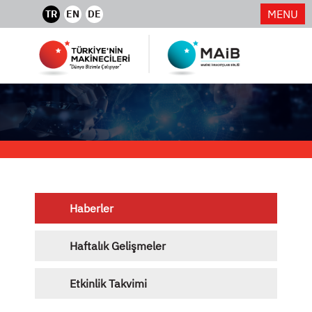
MENU
TR
EN
DE
Haberler
Haftalık Gelişmeler
Etkinlik Takvimi