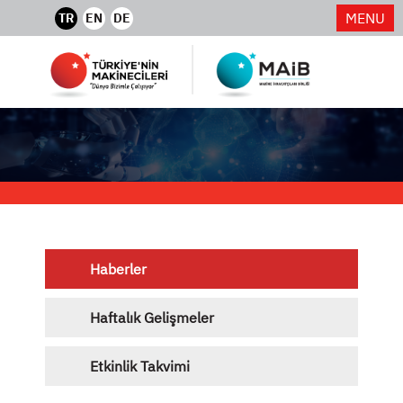
MENU
TR
EN
DE
Haberler
Haftalık Gelişmeler
Etkinlik Takvimi