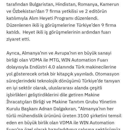
tarafından Bulgaristan, Hindistan, Romanya, Kamerun
ve Özbekistan’dan 7 firma yetkilisi ve 2 editörün
katılımıyla Alım Heyeti Programı düzenlendi.
Düzenlenen ikili iş görüşmelerine Türkiye’den 9 firma
katıldı. Heyet ikili iş görüşmelerinin ardından fuarı
ziyaret etti.
Ayrıca, Almanya’nın ve Avrupa’nın en büyük sanayi
birliği olan VDMA ile MTG, WIN Automation Fuarı
dolayısıyla Endüstri 4.0 alanında Türk makinecilerine
yol gösterecek ortak bir kitapçık yayınladı. Otomasyon
süreçlerindeki teknolojik dönüşümü Türkiye’de tanıyan
en iyi sektör olarak, uluslararası alanda çeşitli
işbirlikleri geliştirdiklerini dile getiren Makine
İhracatçıları Birliği ve Makine Tanıtım Grubu Yönetim
Kurulu Başkanı Adnan Dalgakıran, “Almanya’nın her
türlü mühendislik ürününü üreten 3100 şirketini temsil
eden en büyük birlik olan VDMA ile WIN Automation
Fuarı’na özel olarak hazırladığımız çalışma sektörümüz