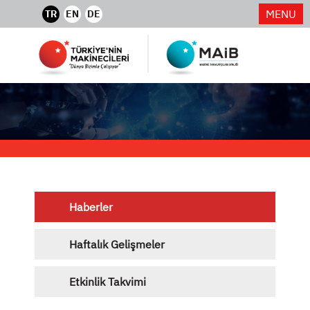
MENU
TR
EN
DE
Haberler
Haftalık Gelişmeler
Etkinlik Takvimi