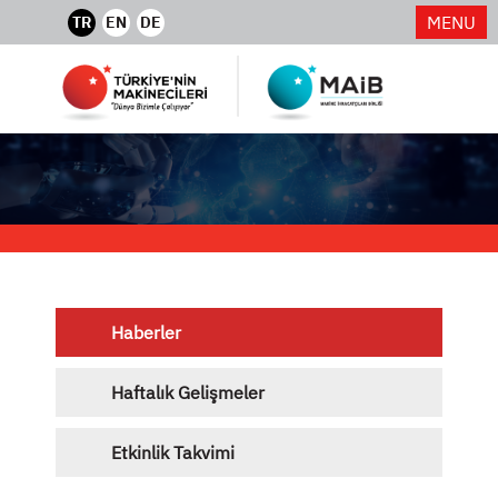
MENU
TR
EN
DE
Haberler
Haftalık Gelişmeler
Etkinlik Takvimi