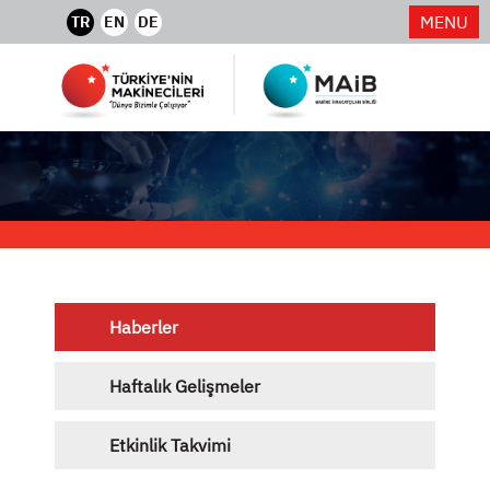
MENU
TR
EN
DE
Haberler
Haftalık Gelişmeler
Etkinlik Takvimi