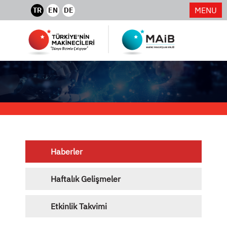
MENU
TR
EN
DE
Haberler
Haftalık Gelişmeler
Etkinlik Takvimi