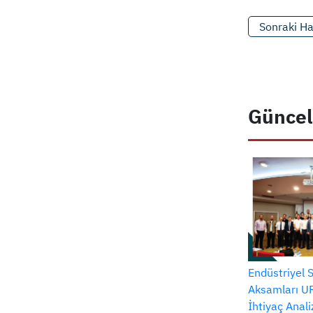
Sonraki H
Güncel
Endüstriyel 
Aksamları UR
İhtiyaç Anal