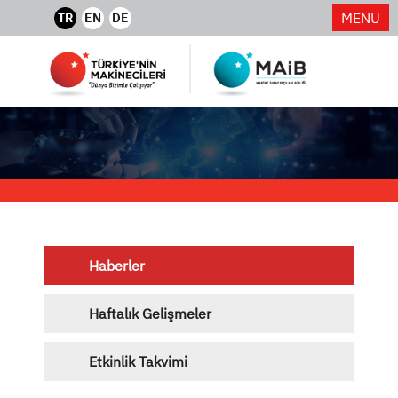
MENU
TR
EN
DE
Haberler
Haftalık Gelişmeler
Etkinlik Takvimi