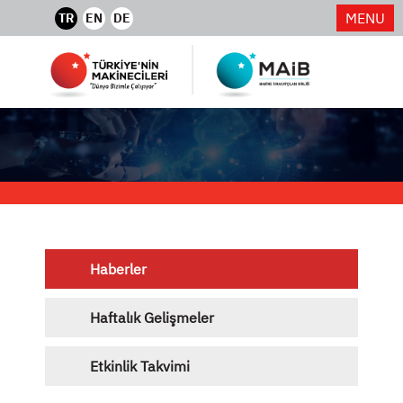
MENU
TR
EN
DE
Haberler
Haftalık Gelişmeler
Etkinlik Takvimi