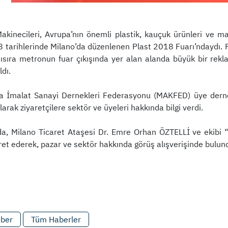
Makinecileri, Avrupa’nın önemli plastik, kauçuk ürünleri ve m
 tarihlerinde Milano’da düzenlenen Plast 2018 Fuarı’ndaydı. Fua
nısıra metronun fuar çıkışında yer alan alanda büyük bir rekl
ldı.
a İmalat Sanayi Dernekleri Federasyonu (MAKFED) üye dernek
ılarak ziyaretçilere sektör ve üyeleri hakkında bilgi verdi.
da, Milano Ticaret Ataşesi Dr. Emre Orhan ÖZTELLİ ve ekibi “T
aret ederek, pazar ve sektör hakkında görüş alışverişinde bulun
aber
Tüm Haberler