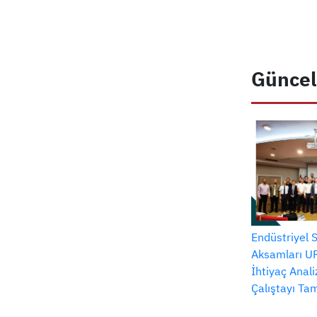
Güncel
Endüstriyel 
Aksamları UR
İhtiyaç Anal
Çalıştayı T