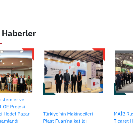
 Haberler
Sistemler ve
-GE Projesi
izi Hedef Pazar
Türkiye’nin Makinecileri
MAİB Rus
amamlandı
Plast Fuarı’na katıldı
Ticaret 