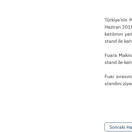
Türkiye’nin 
Haziran 2018
katılımın ya
stand ile katı
Fuara Makin
stand ile kat
Fuar sırasın
standını ziy
Sonraki H