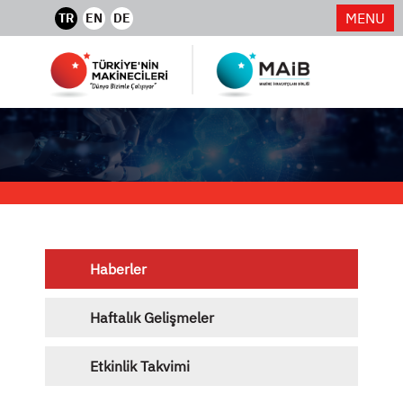
MENU
TR
EN
DE
Haberler
Haftalık Gelişmeler
Etkinlik Takvimi