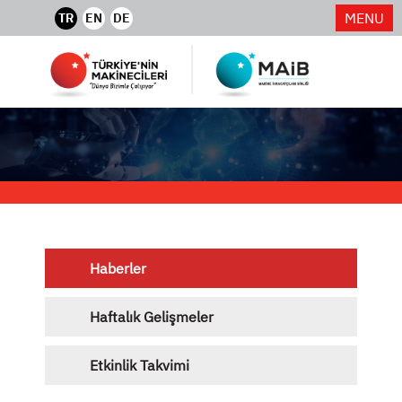
MENU
TR
EN
DE
Haberler
Haftalık Gelişmeler
Etkinlik Takvimi