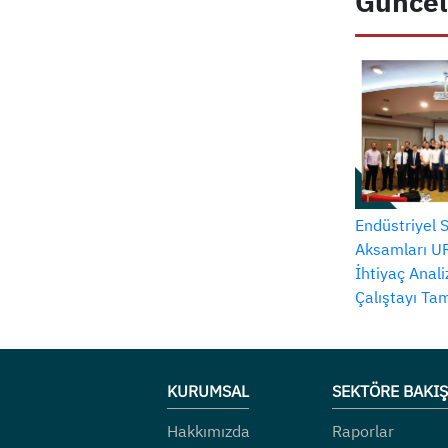
Güncel
Endüstriyel 
Aksamları UR
İhtiyaç Anal
Çalıştayı T
KURUMSAL
SEKTÖRE BAKIŞ
Hakkımızda
Raporlar