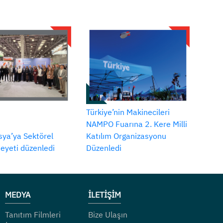
Türkiye’nin Makinecileri
NAMPO Fuarına 2. Kere Milli
ya’ya Sektörel
Katılım Organizasyonu
Heyeti düzenledi
Düzenledi
MEDYA
İLETİŞİM
Tanıtım Filmleri
Bize Ulaşın