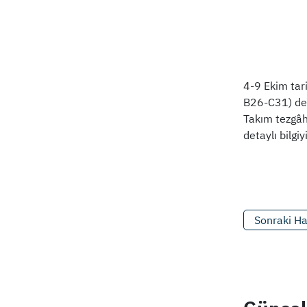
4-9 Ekim tari
B26-C31) de 
Takım tezgâhl
detaylı bilgiy
Sonraki H