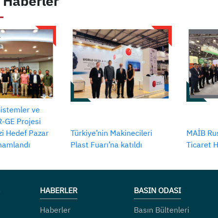
 Haberler
Sistemler ve
-GE Projesi
izi Hedef Pazar
Türkiye’nin Makinecileri
MAİB Rus
amamlandı
Plast Fuarı’na katıldı
Ticaret 
HABERLER
BASIN ODASI
Haberler
Basın Bültenleri