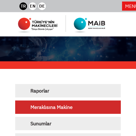
MEN
TR
EN
DE
Raporlar
Meraklısına Makine
Sunumlar