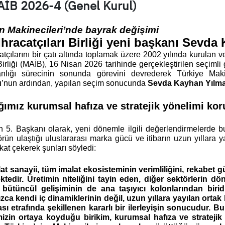
AİB 2026-4 (Genel Kurul)
n Makinecileri’nde bayrak değişimi
hracatçıları Birliği yeni başkanı Sevd
tçılarını bir çatı altında toplamak üzere 2002 yılında kurulan 
 Birliği (MAİB), 16 Nisan 2026 tarihinde gerçekleştirilen seçiml
lığı sürecinin sonunda görevini devrederek Türkiye Ma
u
’nun ardından, yapılan seçim sonucunda 
Sevda Kayhan Yılm
ğımız kurumsal hafıza ve stratejik yönelimi koru
nin 5. Başkanı olarak, yeni dönemle ilgili değerlendirmelerde 
örün ulaştığı uluslararası marka gücü ve itibarın uzun yıllara ya
at çekerek şunları söyledi:
t sanayii, tüm imalat ekosisteminin verimliliğini, rekabet gü
ktedir. Üretimin niteliğini tayin eden, diğer sektörlerin d
 bütüncül gelişiminin de ana taşıyıcı kolonlarından biri
ızca kendi iç dinamiklerinin değil, uzun yıllara yayılan orta
tası etrafında şekillenen kararlı bir ilerleyişin sonucudur. 
izin ortaya koyduğu birikim, kurumsal hafıza ve stratejik