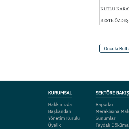
KUTLU KARA
BESTE ÖZDEŞ
Önceki Bült
KURUMSAL
SEKTÖRE BAKIŞ
Hakkımızda
Raporlar
Başkandan
Meraklısına Mak
Yönetim Kurulu
Sunumlar
Üyelik
Faydalı Döküma