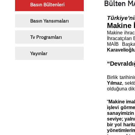
Bülten M
Basın Bültenleri
Türkiye’ni
Basın Yansımaları
Makine İ
Makine ihraca
Tv Programları
İhracatçıları
MAİB Başkan
Karavelioğl
Yayınlar
“Devraldı
Birlik tarihi
Yılmaz
, sekt
olduğuna dikk
“
Makine imala
işlevi görme
sanayimizin
seviye; yaln
bir yol hari
yönetimlerim