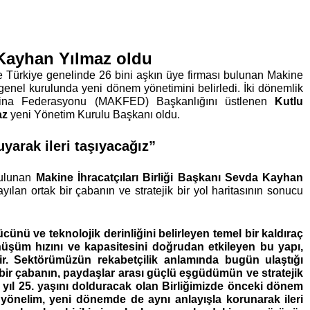
a Kayhan Yılmaz oldu
ve Türkiye genelinde 26 bini aşkın üye firması bulunan Makine 
i genel kurulunda yeni dönem yönetimini belirledi. İki dönemlik 
kina Federasyonu (MAKFED) Başkanlığını üstlenen 
Kutlu 
az
 yeni Yönetim Kurulu Başkanı oldu. 
yarak ileri taşıyacağız”
bulunan 
Makine İhracatçıları Birliği Başkanı Sevda Kayhan 
yılan ortak bir çabanın ve stratejik bir yol haritasının sonucu 
cünü ve teknolojik derinliğini belirleyen temel bir kaldıraç 
önüşüm hızını ve kapasitesini doğrudan etkileyen bu yapı, 
dir. Sektörümüzün rekabetçilik anlamında bugün ulaştığı 
k bir çabanın, paydaşlar arası güçlü eşgüdümün ve stratejik 
Bu yıl 25. yaşını dolduracak olan Birliğimizde önceki dönem 
 yönelim, yeni dönemde de aynı anlayışla korunarak ileri 