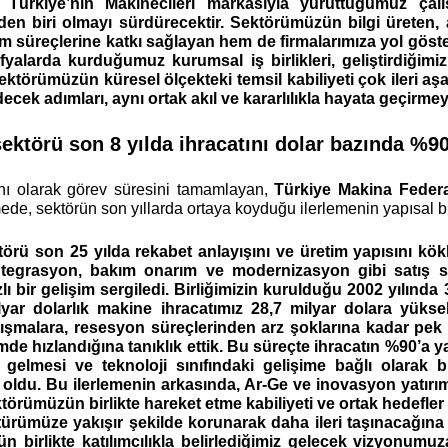
r. Türkiye’nin Makinecileri markasıyla yürüttüğümüz çal
nden biri olmayı sürdürecektir. Sektörümüzün bilgi üreten,
ım süreçlerine katkı sağlayan hem de firmalarımıza yol göst
fyalarda kurduğumuz kurumsal iş birlikleri, geliştirdiğim
ktörümüzün küresel ölçekteki temsil kabiliyeti çok ileri 
ecek adımları, aynı ortak akıl ve kararlılıkla hayata geçirme
ektörü son 8 yılda ihracatını dolar bazında %90 
ı olarak görev süresini tamamlayan, 
Türkiye Makina Feder
de, sektörün son yıllarda ortaya koyduğu ilerlemenin yapısal bi
örü son 25 yılda rekabet anlayışını ve üretim yapısını kök
tegrasyon, bakım onarım ve modernizasyon gibi satış so
lı bir gelişim sergiledi. Birliğimizin kurulduğu 2002 yılında 
milyar dolarlık makine ihracatımız 28,7 milyar dolara yüks
tışmalara, resesyon süreçlerinden arz şoklarına kadar pek 
imde hızlandığına tanıklık ettik. Bu süreçte ihracatın %90’a ya
e gelmesi ve teknoloji sınıfındaki gelişime bağlı olarak 
 oldu. Bu ilerlemenin arkasında, Ar-Ge ve inovasyon yatırıml
ktörümüzün birlikte hareket etme kabiliyeti ve ortak hedefler
türümüze yakışır şekilde korunarak daha ileri taşınacağına
 birlikte katılımcılıkla belirlediğimiz gelecek vizyonumuz