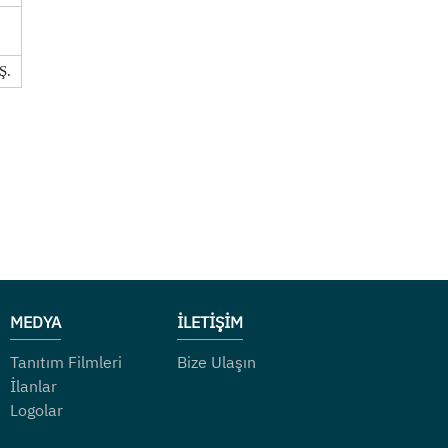
Ş.
MEDYA
İLETİŞİM
Tanıtım Filmleri
Bize Ulaşın
İlanlar
Logolar