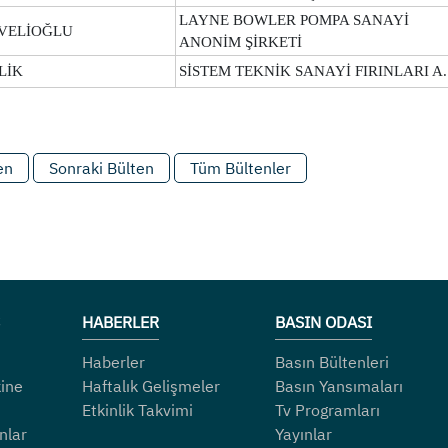
LAYNE BOWLER POMPA SANAYİ
VELİOĞLU
ANONİM ŞİRKETİ
LİK
SİSTEM TEKNİK SANAYİ FIRINLARI A.
en
Sonraki Bülten
Tüm Bültenler
HABERLER
BASIN ODASI
Haberler
Basın Bültenleri
ine
Haftalık Gelişmeler
Basın Yansımaları
Etkinlik Takvimi
Tv Programları
nlar
Yayınlar