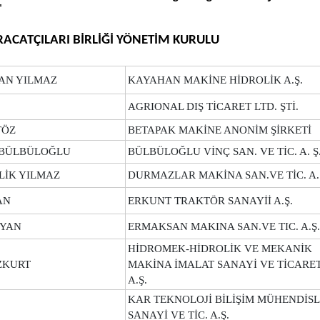
”
ACATÇILARI BİRLİĞİ YÖNETİM KURULU
AN YILMAZ
KAYAHAN MAKİNE HİDROLİK A.Ş.
AGRIONAL DIŞ TİCARET LTD. ŞTİ.
TÖZ
BETAPAK MAKİNE ANONİM ŞİRKETİ
L BÜLBÜLOĞLU
BÜLBÜLOĞLU VİNÇ SAN. VE TİC. A. Ş
RLİK YILMAZ
DURMAZLAR MAKİNA SAN.VE TİC. A.
AN
ERKUNT TRAKTÖR SANAYİİ A.Ş.
AYAN
ERMAKSAN MAKINA SAN.VE TIC. A.Ş
HİDROMEK-HİDROLİK VE MEKANİK
ZKURT
MAKİNA İMALAT SANAYİ VE TİCARE
A.Ş.
KAR TEKNOLOJİ BİLİŞİM MÜHENDİSL
SANAYİ VE TİC. A.Ş.