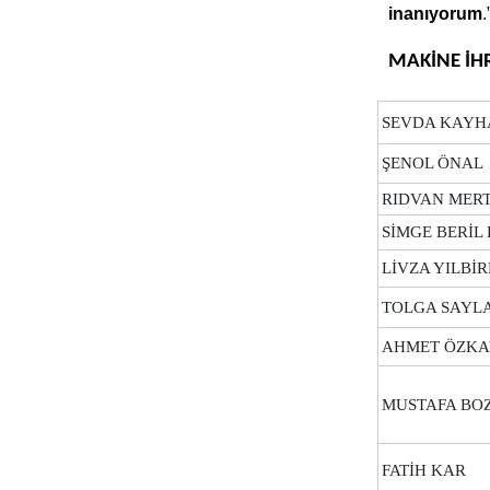
inanıyorum
.
MAKİNE İHR
SEVDA KAYH
ŞENOL ÖNAL
RIDVAN MER
SİMGE BERİ
LİVZA YILBİ
TOLGA SAYL
AHMET ÖZK
MUSTAFA BO
FATİH KAR