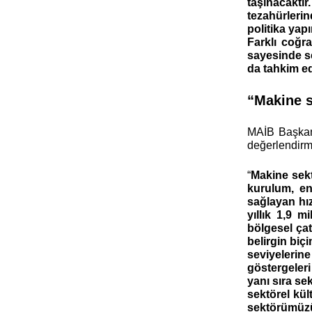
taşınacaktı
tezahürleri
politika yap
Farklı coğra
sayesinde se
da tahkim ed
“Makine s
MAİB Başkan
değerlendirme
“
Makine sekt
kurulum, en
sağlayan hız
yıllık 1,9 
bölgesel ça
belirgin biç
seviyelerin
göstergeleri
yanı sıra se
sektörel kül
sektörümüzün