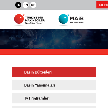
MEN
TR
EN
DE
Basın Bültenleri
Basın Yansımaları
Tv Programları