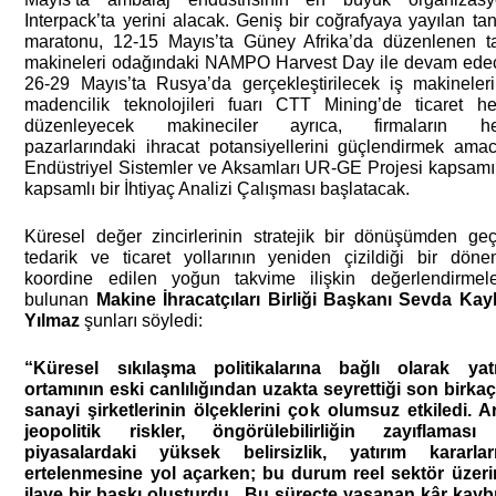
Interpack’ta yerini alacak. Geniş bir coğrafyaya yayılan tanı
maratonu, 12-15 Mayıs’ta Güney Afrika’da düzenlenen ta
makineleri odağındaki NAMPO Harvest Day ile devam edec
26-29 Mayıs’ta Rusya’da gerçekleştirilecek iş makineleri 
madencilik teknolojileri fuarı CTT Mining’de ticaret hey
düzenleyecek makineciler ayrıca, firmaların hed
pazarlarındaki ihracat potansiyellerini güçlendirmek amacı
Endüstriyel Sistemler ve Aksamları UR-GE Projesi kapsamı
kapsamlı bir İhtiyaç Analizi Çalışması başlatacak.
Küresel değer zincirlerinin stratejik bir dönüşümden geçti
tedarik ve ticaret yollarının yeniden çizildiği bir döne
koordine edilen yoğun takvime ilişkin değerlendirmele
bulunan 
Makine İhracatçıları Birliği Başkanı Sevda Kay
Yılmaz
 şunları söyledi: 
“Küresel sıkılaşma politikalarına bağlı olarak yatı
ortamının eski canlılığından uzakta seyrettiği son birkaç y
sanayi şirketlerinin ölçeklerini çok olumsuz etkiledi. Ar
jeopolitik riskler, öngörülebilirliğin zayıflaması
piyasalardaki yüksek belirsizlik, yatırım kararları
ertelenmesine yol açarken; bu durum reel sektör üzeri
ilave bir baskı oluşturdu.  Bu süreçte yaşanan kâr kaybı