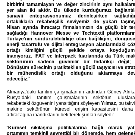
birbirini tamamlayan ve değer zincirinin aynı halkaları
yer alan iki aktör. Bu ülkede kurduğumuz bağlantıla
sanayii entegrasyonumuz derinleşirken sağladığım
ortaklıklarla rekabetçilik seviyemiz de yukarı taşınıyo
Nisan ayında ihracatçı firmalarımızın da güçlü bir tem
sağladığı Hannover Messe ve Techtextil platformların
Türkiye’nin sürdürülebilirliğe olan bağlılığını; döngüsell
enerji tasarrufu ve dijital entegrasyon alanlarındaki çö
ortağı kimliğini güçlü şekilde ortaya koyduğumu
inanıyoruz. IFAT ve Interpack fuarlarında da Türk mak
sektörünün sadece güvenilir bir tedarikçi değil; İ
Dönüşüm sürecinin pratikteki en güçlü taşıyıcısı ve strate
bir mühendislik ortağı olduğunu aktarmaya dev
edeceğiz
.”
Almanya’daki tanıtım çalışmalarının ardından Güney Afrika
Rusya’daki tanıtım çalışmalarının sektörün uluslarar
rekabetteki özgüvenini yansıttığını söyleyen 
Yılmaz
, bu takv
makine sektörünün küresel erişim kapasitesini daha
artıracağına inandıklarını belirterek şunları söyledi:
“
Küresel sıkılaşma politikalarına bağlı olarak yatı
ortamının temkinli seyrettiği bir dönemde, hem gelenek