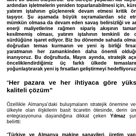
ardından işletmelerin yeniden toparlanabilmesi için, küre
yatırım iştahının güçlenerek devam etmesi kritik ö
taşıyor. Şu aşamada büyük sıçramalardan söz etm
mümkün olmasa da devam eden savaş belirsizliği ve ar
enerji maliyetlerine rağmen sipariş akışının tama
kesilmemiş olması, yatırım iştahının temkinli de o
sürdüğüne işaret ediyor. Biz bu dönemde sahada olman
doğrudan temas kurmanın ve yeni iş birliği fırsatl
yaratmanın her zamankinden daha önemli olduğu
inanıyoruz. Bu doğrultuda, Mayıs ayında, stratejik açı
önceliklendirdiğimiz üç farklı ülkede temaslarımı
yoğunlaştırarak yeni iş fırsatları geliştirmeyi hedefliyoruz
“
Her pazara ve her ihtiyaca göre yüks
kaliteli çözüm”
Özellikle Almanya’daki buluşmaların stratejik önemine ve
ülkeyle olan ilişkilerin basit ticaretin ötesinde, derin üre
entegrasyonuna dayandığına dikkat çeken 
Yılmaz
 şunl
belirtti: 
“
Türkiye ve Almanya makine sanayileri, üretim yapıl