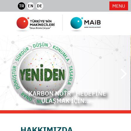
MENU
TR
EN
DE
HER ŞEYİN BAŞLADIĞI BU
TOPRAKLAR BİZİM
HAKKIMIZDA